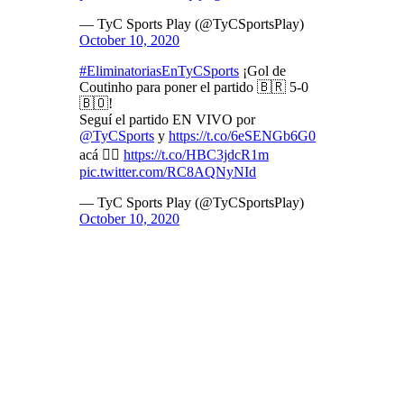
— TyC Sports Play (@TyCSportsPlay)
October 10, 2020
#EliminatoriasEnTyCSports
¡Gol de
Coutinho para poner el partido 🇧🇷 5-0
🇧🇴!
Seguí el partido EN VIVO por
@TyCSports
y
https://t.co/6eSENGb6G0
acá 👉🏼
https://t.co/HBC3jdcR1m
pic.twitter.com/RC8AQNyNId
— TyC Sports Play (@TyCSportsPlay)
October 10, 2020