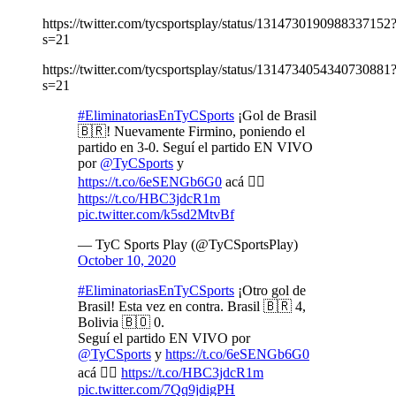
https://twitter.com/tycsportsplay/status/1314730190988337152
s=21
https://twitter.com/tycsportsplay/status/1314734054340730881
s=21
#EliminatoriasEnTyCSports
¡Gol de Brasil
🇧🇷! Nuevamente Firmino, poniendo el
partido en 3-0. Seguí el partido EN VIVO
por
@TyCSports
y
https://t.co/6eSENGb6G0
acá 👉🏼
https://t.co/HBC3jdcR1m
pic.twitter.com/k5sd2MtvBf
— TyC Sports Play (@TyCSportsPlay)
October 10, 2020
#EliminatoriasEnTyCSports
¡Otro gol de
Brasil! Esta vez en contra. Brasil 🇧🇷 4,
Bolivia 🇧🇴 0.
Seguí el partido EN VIVO por
@TyCSports
y
https://t.co/6eSENGb6G0
acá 👉🏼
https://t.co/HBC3jdcR1m
pic.twitter.com/7Qq9jdigPH