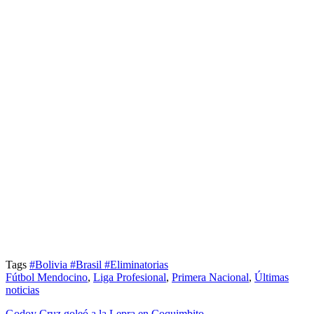
Tags
#Bolivia
#Brasil
#Eliminatorias
Fútbol Mendocino
,
Liga Profesional
,
Primera Nacional
,
Últimas
noticias
Godoy Cruz goleó a la Lepra en Coquimbito