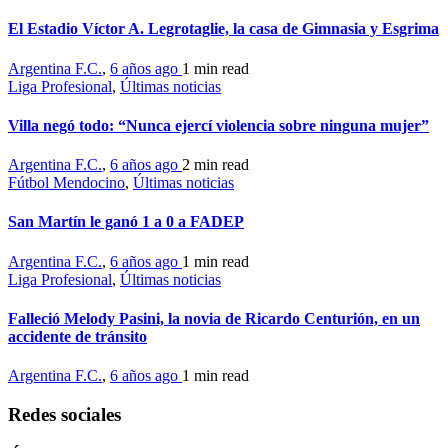
El Estadio Víctor A. Legrotaglie, la casa de Gimnasia y Esgrima
Argentina F.C.
,
6 años ago
1 min
read
Liga Profesional
,
Últimas noticias
Villa negó todo: “Nunca ejercí violencia sobre ninguna mujer”
Argentina F.C.
,
6 años ago
2 min
read
Fútbol Mendocino
,
Últimas noticias
San Martín le ganó 1 a 0 a FADEP
Argentina F.C.
,
6 años ago
1 min
read
Liga Profesional
,
Últimas noticias
Falleció Melody Pasini, la novia de Ricardo Centurión, en un
accidente de tránsito
Argentina F.C.
,
6 años ago
1 min
read
Redes sociales