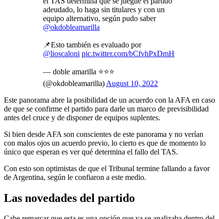
el TAS determina que se juegue el partido
adeudado, lo haga sin titulares y con un
equipo alternativo, según pudo saber
@okdobleamarilla
📌Esto también es evaluado por
@lioscaloni
pic.twitter.com/bCfvhPxDmH
— doble amarilla ⭐️⭐️⭐️
(@okdobleamarilla)
August 10, 2022
Este panorama abre la posibilidad de un acuerdo con la AFA en caso
de que se confirme el partido para darle un marco de previsibilidad
antes del cruce y de disponer de equipos suplentes.
Si bien desde AFA son conscientes de este panorama y no verían
con malos ojos un acuerdo previo, lo cierto es que de momento lo
único que esperan es ver qué determina el fallo del TAS.
Con esto son optimistas de que el Tribunal termine fallando a favor
de Argentina, según le confiaron a este medio.
Las novedades del partido
Cabe remarcar que esta es una opción que ya se analizaba dentro del