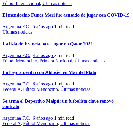
Fútbol Internacional
,
Últimas noticias
El mendocino Funes Mori fue acusado de jugar con COVID-19
Argentina F.C.
,
5 años ago
1 min
read
Últimas noticias
La lista de Francia para jugar en Qatar 2022
Argentina F.C.
,
4 años ago
3 min
read
Fútbol Mendocino
,
Primera Nacional
,
Últimas noticias
La Lepra perdió con Aldosivi en Mar del Plata
Argentina F.C.
,
6 años ago
1 min
read
Federal A
,
Fútbol Mendocino
,
Últimas noticias
Se arma el Deportivo Maipú: un futbolista clave renovó
contrato
Argentina F.C.
,
6 años ago
1 min
read
Federal A
,
Fútbol Mendocino
,
Últimas noticias