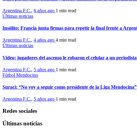
Argentina F.C.
,
6 años ago
1 min
read
Últimas noticias
Insólito: Francia junta firmas para repetir la final frente a Arge
Argentina F.C.
,
4 años ago
4 min
read
Últimas noticias
Video: jugadores del ascenso le robaron el celular a un periodista
Argentina F.C.
,
5 años ago
1 min
read
Fútbol Mendocino
Suraci: “No voy a seguir como presidente de la Liga Mendocina”
Argentina F.C.
,
5 años ago
1 min
read
Redes sociales
Últimas noticias