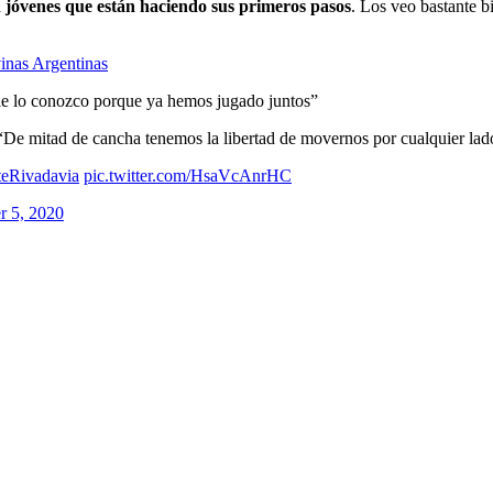
 jóvenes que están haciendo sus primeros pasos
. Los veo bastante b
inas Argentinas
le lo conozco porque ya hemos jugado juntos”
 “De mitad de cancha tenemos la libertad de movernos por cualquier lad
teRivadavia
pic.twitter.com/HsaVcAnrHC
 5, 2020