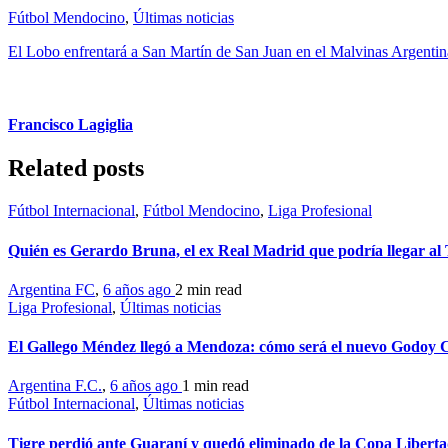
Fútbol Mendocino
,
Últimas noticias
El Lobo enfrentará a San Martín de San Juan en el Malvinas Argentin
Francisco Lagiglia
Related posts
Fútbol Internacional
,
Fútbol Mendocino
,
Liga Profesional
Quién es Gerardo Bruna, el ex Real Madrid que podría llegar a
Argentina FC
,
6 años ago
2 min
read
Liga Profesional
,
Últimas noticias
El Gallego Méndez llegó a Mendoza: cómo será el nuevo Godoy 
Argentina F.C.
,
6 años ago
1 min
read
Fútbol Internacional
,
Últimas noticias
Tigre perdió ante Guaraní y quedó eliminado de la Copa Libert