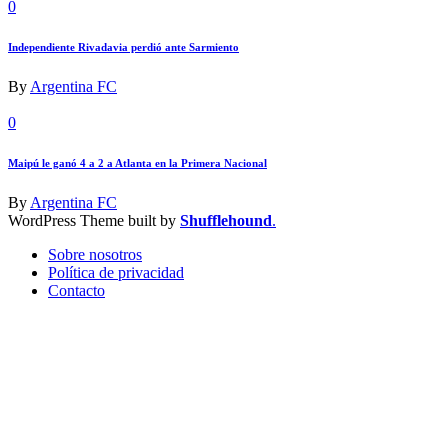
0
Independiente Rivadavia perdió ante Sarmiento
By
Argentina FC
0
Maipú le ganó 4 a 2 a Atlanta en la Primera Nacional
By
Argentina FC
WordPress Theme built by
Shufflehound
.
Sobre nosotros
Política de privacidad
Contacto