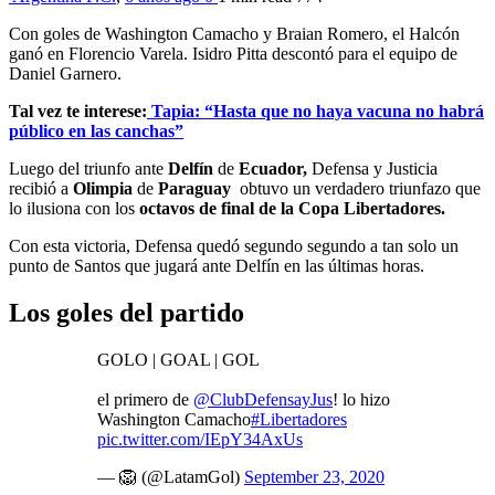
Con goles de Washington Camacho y Braian Romero, el Halcón
ganó en Florencio Varela. Isidro Pitta descontó para el equipo de
Daniel Garnero.
Tal vez te interese:
Tapia: “Hasta que no haya vacuna no habrá
público en las canchas”
Luego del triunfo ante
Delfín
de
Ecuador,
Defensa y Justicia
recibió a
Olimpia
de
Paraguay
obtuvo un verdadero triunfazo que
lo ilusiona con los
octavos de final de la Copa Libertadores.
Con esta victoria, Defensa quedó segundo segundo a tan solo un
punto de Santos que jugará ante Delfín en las últimas horas.
Los goles del partido
GOLO | GOAL | GOL
el primero de
@ClubDefensayJus
! lo hizo
Washington Camacho
#Libertadores
pic.twitter.com/IEpY34AxUs
— 🦁 (@LatamGol)
September 23, 2020