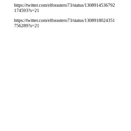
https://twitter.com/elforastero73/status/1308914536792
174593?s=21
https://twitter.com/elforastero73/status/1308918024351
756289?s=21