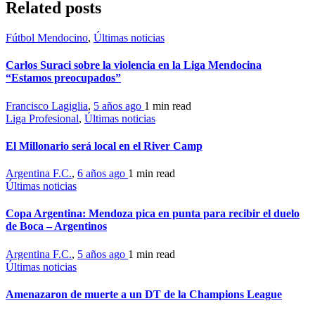
Related posts
Fútbol Mendocino
,
Últimas noticias
Carlos Suraci sobre la violencia en la Liga Mendocina
“Estamos preocupados”
Francisco Lagiglia
,
5 años ago
1 min
read
Liga Profesional
,
Últimas noticias
El Millonario será local en el River Camp
Argentina F.C.
,
6 años ago
1 min
read
Últimas noticias
Copa Argentina: Mendoza pica en punta para recibir el duelo
de Boca – Argentinos
Argentina F.C.
,
5 años ago
1 min
read
Últimas noticias
Amenazaron de muerte a un DT de la Champions League