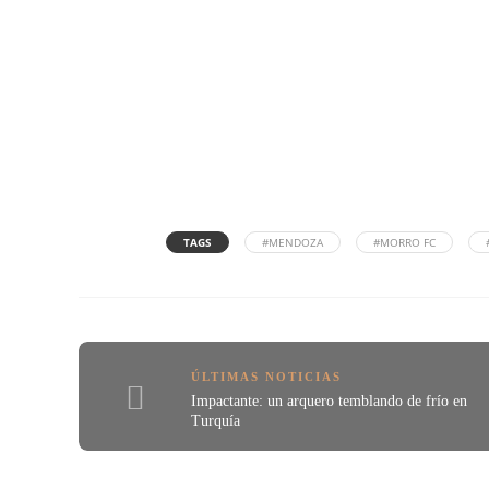
TAGS
#MENDOZA
#MORRO FC
ÚLTIMAS NOTICIAS
Impactante: un arquero temblando de frío en
Turquía