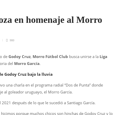
oza en homenaje al Morro
980
lo de
Godoy Cruz
,
Morro Fútbol Club
busca unirse a la
Liga
oria del
Morro García
.
de Godoy Cruz bajo la lluvia
uvo una charla en el programa radial “Dos de Punta” donde
e al goleador uruguayo, el Morro García.
el 2021 después de lo que le sucedió a Santiago García.
 lo hicimos porque muchos chicos son hinchas de Godoy Cruz y lo