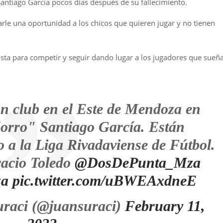
Santiago García pocos días después de su fallecimiento.
rle una oportunidad a los chicos que quieren jugar y no tienen
ista para competir y seguir dando lugar a los jugadores que sueñ
n club en el Este de Mendoza en
orro" Santiago García. Están
o a la Liga Rivadaviense de Fútbol.
acio Toledo
@DosDePunta_Mza
za
pic.twitter.com/uBWEAxdneE
raci (@juansuraci)
February 11,