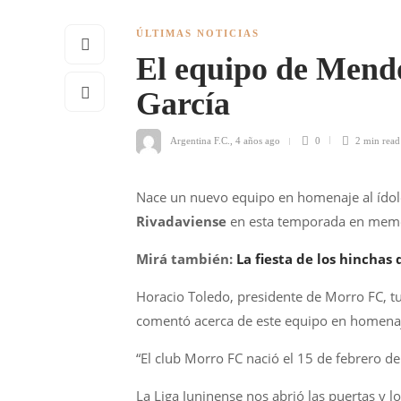
ÚLTIMAS NOTICIAS
El equipo de Mend
García
Argentina F.C.
,
4 años ago
0
2 min
read
Nace un nuevo equipo en homenaje al ído
Rivadaviense
en esta temporada en mem
Mirá también:
La fiesta de los hinchas 
Horacio Toledo, presidente de Morro FC, t
comentó acerca de este equipo en homenaj
“El club Morro FC nació el 15 de febrero d
La Liga Juninense nos abrió las puertas y