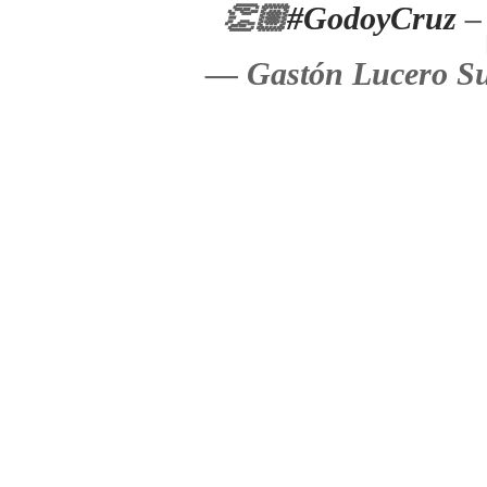
👏🏼
#GodoyCruz
— Gastón Lucero Su