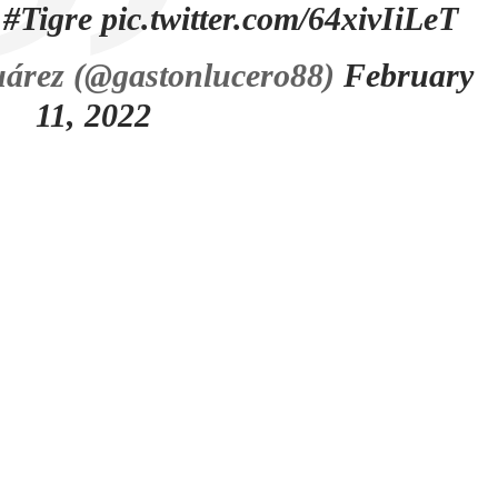
–
#Tigre
pic.twitter.com/64xivIiLeT
árez (@gastonlucero88)
February
11, 2022