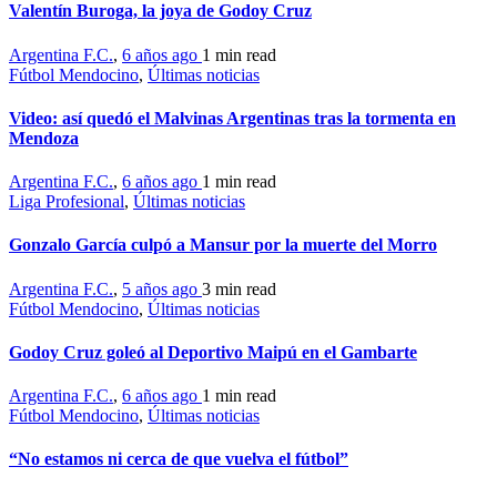
Valentín Buroga, la joya de Godoy Cruz
Argentina F.C.
,
6 años ago
1 min
read
Fútbol Mendocino
,
Últimas noticias
Video: así quedó el Malvinas Argentinas tras la tormenta en
Mendoza
Argentina F.C.
,
6 años ago
1 min
read
Liga Profesional
,
Últimas noticias
Gonzalo García culpó a Mansur por la muerte del Morro
Argentina F.C.
,
5 años ago
3 min
read
Fútbol Mendocino
,
Últimas noticias
Godoy Cruz goleó al Deportivo Maipú en el Gambarte
Argentina F.C.
,
6 años ago
1 min
read
Fútbol Mendocino
,
Últimas noticias
“No estamos ni cerca de que vuelva el fútbol”