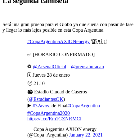
La segunda camiseta
Será una gran prueba para el Globo ya que sueña con pasar de fase
y llegar lo más lejos posible en esta Copa Argentina.
#CopaArgentinaAXIONenergy
🏆🇦🇷
✅ [HORARIO CONFIRMADO]
⚽
@ArsenalOficial
–
@prensahuracan
🗓️ Jueves 28 de enero
🕐 21.10
🏟️ Estadio Ciudad de Caseros
(
@EstudiantesOK
)
▶️
#32avos
. de Final
#CopaArgentina
#CopaArgentina2020
https://t.co/Rm1GZNRMCl
— Copa Argentina AXION energy
(@Copa_Argentina)
January 22, 2021