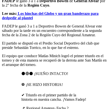
FADEP
le ganó 3 a 1 a
Deportivo Bowen
de
General Alvear
por
la 2° fecha de la
Región Cuyo
.
Lee más:
Los hinchas del Globo y un gran banderazo para
dedpedir al plantel
FADEP le ganó 3 a 1 a Deportivo Bowen de General Alvear este
sábado por la tarde en un encuentro correspondiente a la segunda
fecha de la Zona 2 de la Región Cuyo del Regional Amateur.
El partido se disputó en el Predio Social Deportivo del club que
preside Sebastián Torrico, en lo que fue el estreno.
El equipo que conduce Matías Minich logró el primer triunfo en el
torneo y de esta manera se recuperó de la derrota ante San Martín en
el arranque del torneo.
⚫🔴⚫ ¡SUEÑO INTACTO!
⚽️ ¡SE HIZO HISTORIA!
✔ Triunfo en el primer partido de la
historia en nuestra cancha. ¡Vamos Fadep!
📌 Regional Amateur- Fecha 2