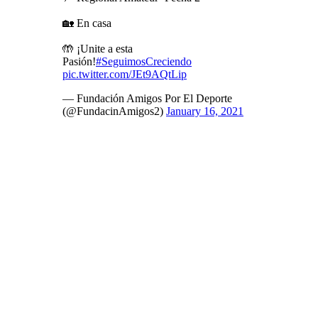
🏡 En casa
🤲 ¡Unite a esta
Pasión!
#SeguimosCreciendo
pic.twitter.com/JEt9AQtLip
— Fundación Amigos Por El Deporte
(@FundacinAmigos2)
January 16, 2021