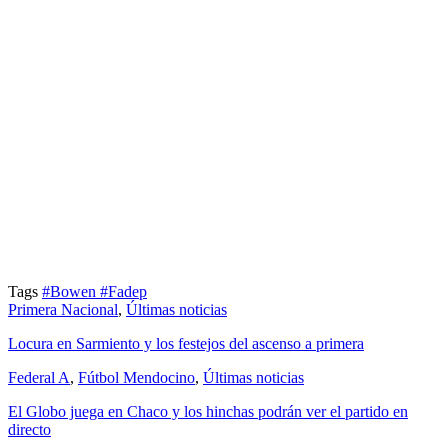
Tags
#Bowen
#Fadep
Primera Nacional
,
Últimas noticias
Locura en Sarmiento y los festejos del ascenso a primera
Federal A
,
Fútbol Mendocino
,
Últimas noticias
El Globo juega en Chaco y los hinchas podrán ver el partido en
directo