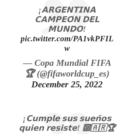
¡𝗔𝗥𝗚𝗘𝗡𝗧𝗜𝗡𝗔
𝗖𝗔𝗠𝗣𝗘𝗢́𝗡 𝗗𝗘𝗟
𝗠𝗨𝗡𝗗𝗢!
pic.twitter.com/PA1vkPFIL
w
— Copa Mundial FIFA
🏆 (@fifaworldcup_es)
December 25, 2022
¡𝗖𝘂𝗺𝗽𝗹𝗲 𝘀𝘂𝘀 𝘀𝘂𝗲𝗻̃𝗼𝘀
𝗾𝘂𝗶𝗲𝗻 𝗿𝗲𝘀𝗶𝘀𝘁𝗲! 🔟🇦🇷🏆