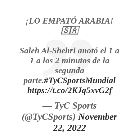
¡LO EMPATÓ ARABIA!
🇸🇦
Saleh Al-Shehri anotó el 1 a
1 a los 2 minutos de la
segunda
parte.
#TyCSportsMundial
https://t.co/2KJq5xvG2f
— TyC Sports
(@TyCSports)
November
22, 2022