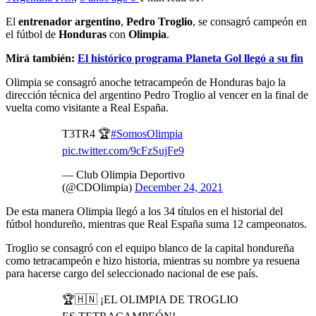
El
entrenador argentino
,
Pedro Troglio
, se consagró campeón en
el fútbol de
Honduras
con
Olimpia
.
Mirá también:
El histórico programa Planeta Gol llegó a su fin
Olimpia se consagró anoche tetracampeón de Honduras bajo la
dirección técnica del argentino Pedro Troglio al vencer en la final de
vuelta como visitante a Real España.
T3TR4 🏆
#SomosOlimpia
pic.twitter.com/9cFzSujFe9
— Club Olimpia Deportivo
(@CDOlimpia)
December 24, 2021
De esta manera Olimpia llegó a los 34 títulos en el historial del
fútbol hondureño, mientras que Real España suma 12 campeonatos.
Troglio se consagró con el equipo blanco de la capital hondureña
como tetracampeón e hizo historia, mientras su nombre ya resuena
para hacerse cargo del seleccionado nacional de ese país.
🏆🇭🇳 ¡EL OLIMPIA DE TROGLIO