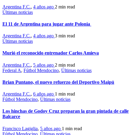
Argentina F.C.
,
4 años ago
2 min
read
Últimas noticias
El 11 de Argentina para jugar ante Polonia
Argentina F.C.
,
4 años ago
3 min
read
Últimas noticias
Murió el reconocido entrenador Carlos Amieva
Argentina F.C.
,
5 años ago
2 min
read
Federal A
,
Fútbol Mendocino
,
Últimas noticias
Brian Puntano, el nuevo refuerzo del Deportivo Maipú
Argentina F.C.
,
6 años ago
1 min
read
Fútbol Mendocino
,
Últimas noticias
Los hinchas de Godoy Cruz preparan la gran pintada de calle
Balcarce
Francisco Lagiglia
,
5 años ago
1 min
read
Fútbol Mendocino
,
Últimas noticias