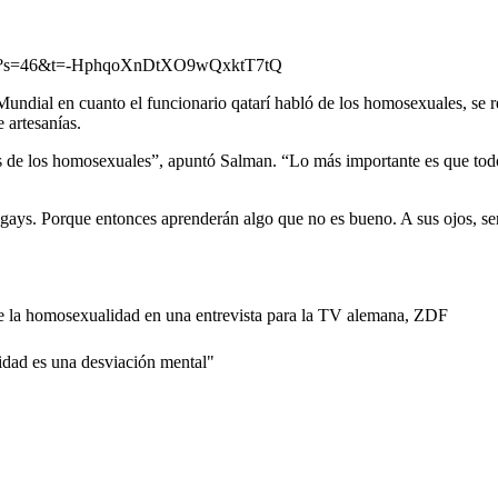
64352?s=46&t=-HphqoXnDtXO9wQxktT7tQ
 Mundial en cuanto el funcionario qatarí habló de los homosexuales, se 
 artesanías.
 de los homosexuales”, apuntó Salman. “Lo más importante es que todo
ays. Porque entonces aprenderán algo que no es bueno. A sus ojos, ser
re la homosexualidad en una entrevista para la TV alemana, ZDF
idad es una desviación mental"