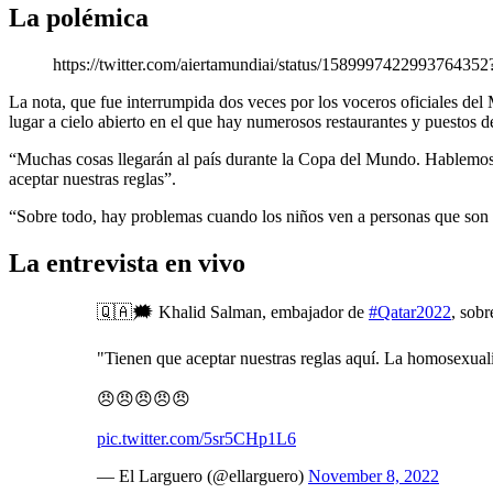
La polémica
https://twitter.com/aiertamundiai/status/15899974229937
La nota, que fue interrumpida dos veces por los voceros oficiales del
lugar a cielo abierto en el que hay numerosos restaurantes y puestos de
“Muchas cosas llegarán al país durante la Copa del Mundo. Hablemos
aceptar nuestras reglas”.
“Sobre todo, hay problemas cuando los niños ven a personas que son g
La entrevista en vivo
🇶🇦🗯 Khalid Salman, embajador de
#Qatar2022
, sob
"Tienen que aceptar nuestras reglas aquí. La homosexual
😠😠😠😠😠
pic.twitter.com/5sr5CHp1L6
— El Larguero (@ellarguero)
November 8, 2022