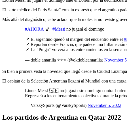
Lionel Messi no jugará el domingo ante el Lorient por la décimocuarta
El parte médico del París Saint-Germain expresó que el argentino pad
Más allá del diagnóstico, cabe aclarar que la molestia no reviste gra
#AHORA
🚨 |
#Messi
no jugará el domingo
📌 El argentino quedó al margen del encuentro entre el
#
📌 Reportan desde Francia, que padece una Inflamación d
📌 La "Pulga" volverá a los entrenamientos en la seman
— doble amarilla ⭐️⭐️⭐️ (@okdobleamarilla)
November 5
Si bien a primera vista la novedad que llegó desde la Ciudad Luzimpac
El capitán de la Selección Argentina llegará al Mundial con una carga
Lionel Messi 🇦🇷 no jugará este domingo contra Lorien
Regresará a los entrenamientos colectivos durante la pr
— VarskySports (@VarskySports)
November 5, 2022
Los partidos de Argentina en Qatar 2022