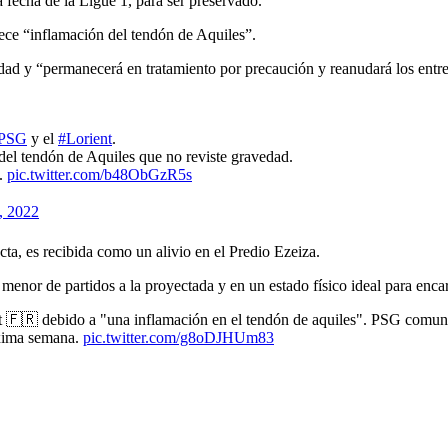
 fecha de la Ligue 1, para ser preservado.
ece “inflamación del tendón de Aquiles”.
vedad y “permanecerá en tratamiento por precaución y reanudará los ent
PSG
y el
#Lorient
.
el tendón de Aquiles que no reviste gravedad.
a.
pic.twitter.com/b48ObGzR5s
, 2022
ta, es recibida como un alivio en el Predio Ezeiza.
 menor de partidos a la proyectada y en un estado físico ideal para enc
t 🇫🇷 debido a "una inflamación en el tendón de aquiles". PSG comun
óxima semana.
pic.twitter.com/g8oDJHUm83