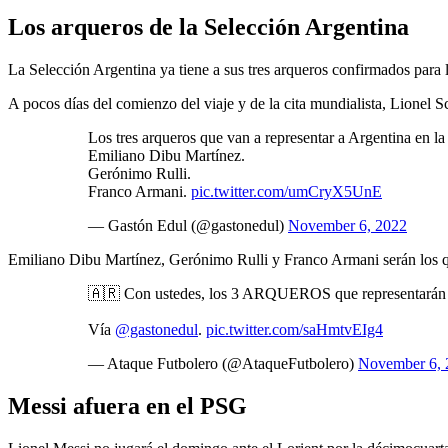
Los arqueros de la Selección Argentina
La Selección Argentina ya tiene a sus tres arqueros confirmados par
A pocos días del comienzo del viaje y de la cita mundialista, Lionel S
Los tres arqueros que van a representar a Argentina en 
Emiliano Dibu Martínez.
Gerónimo Rulli.
Franco Armani.
pic.twitter.com/umCryX5UnE
— Gastón Edul (@gastonedul)
November 6, 2022
Emiliano Dibu Martínez, Gerónimo Rulli y Franco Armani serán los qu
🇦🇷 Con ustedes, los 3 ARQUEROS que representarán a
Vía
@gastonedul
.
pic.twitter.com/saHmtvEIg4
— Ataque Futbolero (@AtaqueFutbolero)
November 6, 
Messi afuera en el PSG