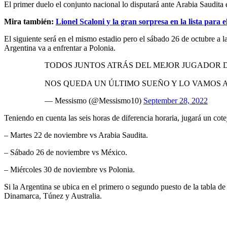
El primer duelo el conjunto nacional lo disputará ante Arabia Saudita 
Mira también:
Lionel Scaloni y la gran sorpresa en la lista para 
El siguiente será en el mismo estadio pero el sábado 26 de octubre a 
Argentina va a enfrentar a Polonia.
TODOS JUNTOS ATRÁS DEL MEJOR JUGADOR D
NOS QUEDA UN ÚLTIMO SUEÑO Y LO VAMOS 
— Messismo (@Messismo10)
September 28, 2022
Teniendo en cuenta las seis horas de diferencia horaria, jugará un cotej
– Martes 22 de noviembre vs Arabia Saudita.
– Sábado 26 de noviembre vs México.
– Miércoles 30 de noviembre vs Polonia.
Si la Argentina se ubica en el primero o segundo puesto de la tabla de
Dinamarca, Túnez y Australia.