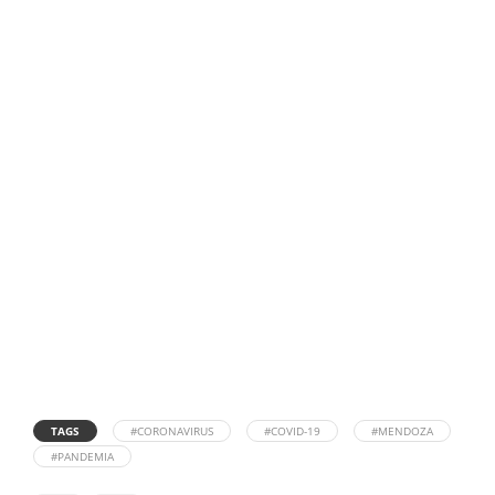
TAGS
#CORONAVIRUS
#COVID-19
#MENDOZA
#PANDEMIA