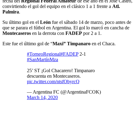
fecha del
Regional Federal Amateur
de ese año en el José Castro,
convirtiendo el gol del equipo en el clásico 1 a 1 frente a
Atl.
Palmira
.
Su último gol en el
León
fue el sábado 14 de marzo, poco antes de
que se parara el fútbol en Argentina. El gol lo marcó en cancha de
Montecaseros
en la derrota con
FADEP
por 2 a 1.
Este fue el último gol de “
Maxi” Timpanaro
en el Chaca.
#TorneoRegional
#FADEP
2-1
#SanMartínMza
25’ ST ¡Gol Chacarero! Timpanaro
descuenta en Montecaseros.
pic.twitter.com/ntsfObyrcQ
— Argentina FC (@ArgentinaFCOK)
March 14, 2020