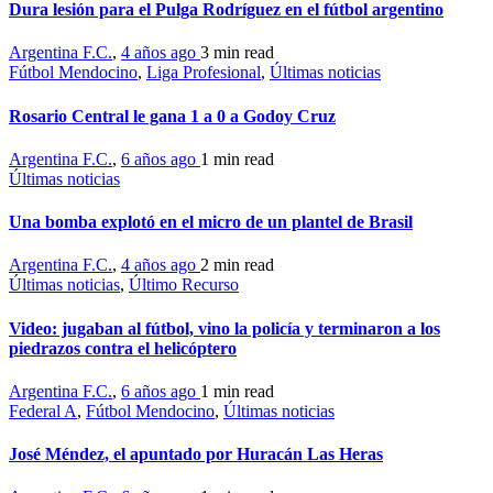
Dura lesión para el Pulga Rodríguez en el fútbol argentino
Argentina F.C.
,
4 años ago
3 min
read
Fútbol Mendocino
,
Liga Profesional
,
Últimas noticias
Rosario Central le gana 1 a 0 a Godoy Cruz
Argentina F.C.
,
6 años ago
1 min
read
Últimas noticias
Una bomba explotó en el micro de un plantel de Brasil
Argentina F.C.
,
4 años ago
2 min
read
Últimas noticias
,
Último Recurso
Video: jugaban al fútbol, vino la policía y terminaron a los
piedrazos contra el helicóptero
Argentina F.C.
,
6 años ago
1 min
read
Federal A
,
Fútbol Mendocino
,
Últimas noticias
José Méndez, el apuntado por Huracán Las Heras