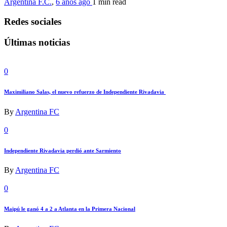
Argentina F.C.
,
6 años ago
1 min
read
Redes sociales
Últimas noticias
0
Maximiliano Salas, el nuevo refuerzo de Independiente Rivadavia
By
Argentina FC
0
Independiente Rivadavia perdió ante Sarmiento
By
Argentina FC
0
Maipú le ganó 4 a 2 a Atlanta en la Primera Nacional