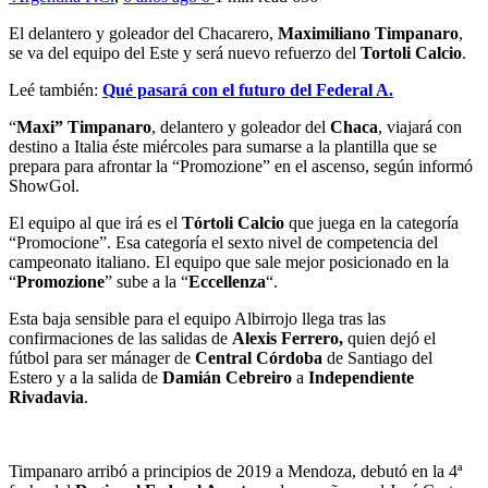
El delantero y goleador del Chacarero,
Maximiliano Timpanaro
,
se va del equipo del Este y será nuevo refuerzo del
Tortoli Calcio
.
Leé también:
Qué pasará con el futuro del Federal A.
“
Maxi” Timpanaro
, delantero y goleador del
Chaca
, viajará con
destino a Italia éste miércoles para sumarse a la plantilla que se
prepara para afrontar la “Promozione” en el ascenso, según informó
ShowGol.
El equipo al que irá es el
Tórtoli Calcio
que juega en la categoría
“Promocione”. Esa categoría el sexto nivel de competencia del
campeonato italiano. El equipo que sale mejor posicionado en la
“
Promozione
” sube a la “
Eccellenza
“.
Esta baja sensible para el equipo Albirrojo llega tras las
confirmaciones de las salidas de
Alexis Ferrero,
quien dejó el
fútbol para ser mánager de
Central Córdoba
de Santiago del
Estero y a la salida de
Damián Cebreiro
a
Independiente
Rivadavia
.
Timpanaro arribó a principios de 2019 a Mendoza, debutó en la 4ª