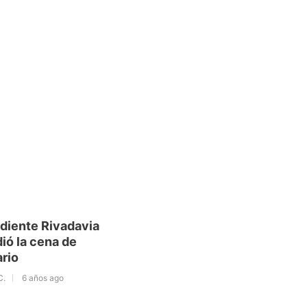
diente Rivadavia
ió la cena de
ario
C.
6 años ago