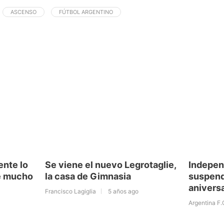
ASCENSO
FÚTBOL ARGENTINO
ente lo
Se viene el nuevo Legrotaglie,
Indepen
e mucho
la casa de Gimnasia
suspend
anivers
Francisco Lagiglia
5 años ago
Argentina F.