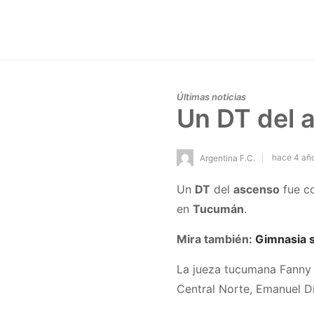
Últimas noticias
Un DT del a
hace 4 añ
Argentina F.C.
Un
DT
del
ascenso
fue c
en
Tucumán
.
Mira también:
Gimnasia s
La jueza tucumana Fanny S
Central Norte, Emanuel D