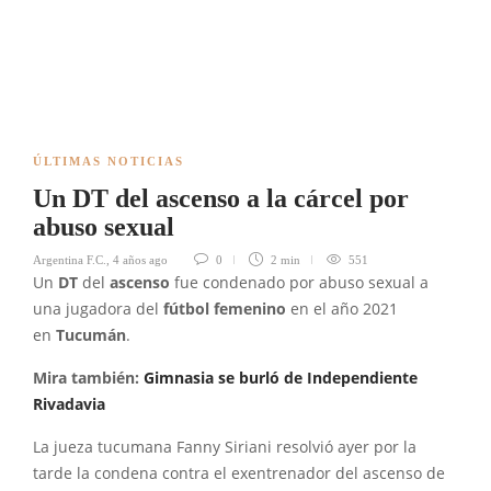
ÚLTIMAS NOTICIAS
Un DT del ascenso a la cárcel por
abuso sexual
Argentina F.C.
,
4 años ago
0
2 min
551
Un
DT
del
ascenso
fue condenado por abuso sexual a
una jugadora del
fútbol femenino
en el año 2021
en
Tucumán
.
Mira también:
Gimnasia se burló de Independiente
Rivadavia
La jueza tucumana Fanny Siriani resolvió ayer por la
tarde la condena contra el exentrenador del ascenso de