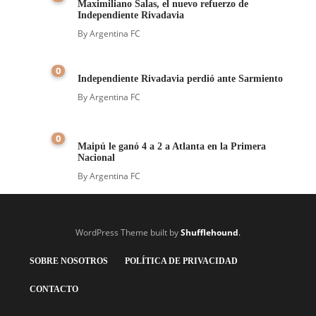
Maximiliano Salas, el nuevo refuerzo de
Independiente Rivadavia
By
Argentina FC
0
Independiente Rivadavia perdió ante Sarmiento
By
Argentina FC
0
Maipú le ganó 4 a 2 a Atlanta en la Primera
Nacional
By
Argentina FC
WordPress Theme built by
Shufflehound
.
SOBRE NOSOTROS
POLÍTICA DE PRIVACIDAD
CONTACTO