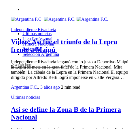
Independiente Rivadavia
Últimas noticias
Liga Profesional
Video: Así fue el triunfo de la Lepra
Primera Nacional
frente a Maipú
Federal A
Selección Argentina
Independiente Rivadavia le ganó con lo justo a Deportivo Maipú
la Lepra se mete en la gran final de la Primera Nacional. Mira
también: La cábala de la Lepra en la Primera Nacional El equipo
dirigido por Alfredo Berti logró imponerse en Calle Vergara…
Argentina F.C.
,
3 años ago
2 min
read
Últimas noticias
Así se define la Zona B de la Primera
Nacional