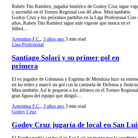
Rubén Tito Ramírez, jugador histórico de Godoy Cruz sigue vig
y ascendió en el Torneo Regional con 40 años. Mira también:
Godoy Cruz y los próximos partidos en la Liga Profesional Con 
años, Ruben Tito Ramírez sigue más vigente que nunca en el
fútbol…
Argentina F.C.
,
3 años ago
3 min
read
Liga Profesional
Santiago Solari y su primer gol en
primera
El ex jugador de Gimnasia y Esgrima de Mendoza hizo su estren
en las redes y marcó un gol con la camiseta de Defensa y Justicia
Mira también: Así le pegaron a los árbitros en el Torneo Regiona
gran figura del equipo que dirigió…
Argentina F.C.
,
3 años ago
3 min
read
Godoy Cruz
Godoy Cruz jugaría de local en San Lui
El Tomba podría ser local en San Luis en marzo por la vendimia.