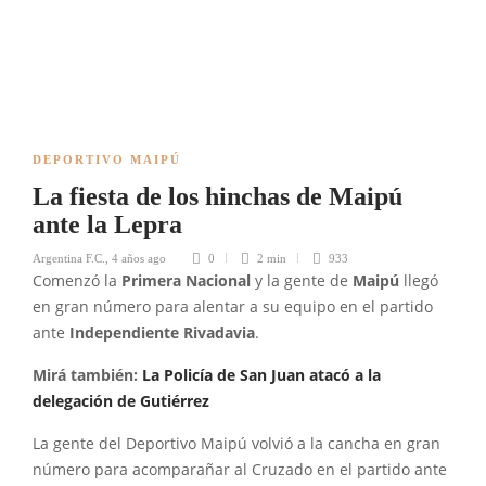
DEPORTIVO MAIPÚ
La fiesta de los hinchas de Maipú
ante la Lepra
Argentina F.C.
,
4 años ago
0
2 min
933
Comenzó la
Primera Nacional
y la gente de
Maipú
llegó
en gran número para alentar a su equipo en el partido
ante
Independiente Rivadavia
.
Mirá también:
La Policía de San Juan atacó a la
delegación de Gutiérrez
La gente del Deportivo Maipú volvió a la cancha en gran
número para acomparañar al Cruzado en el partido ante