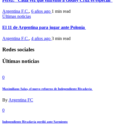
Perez: “Cada vez que enfrento a Godoy Cruz es especial”
Argentina F.C.
,
6 años ago
1 min
read
Últimas noticias
El 11 de Argentina para jugar ante Polonia
Argentina F.C.
,
4 años ago
3 min
read
Redes sociales
Últimas noticias
0
Maximiliano Salas, el nuevo refuerzo de Independiente Rivadavia
By
Argentina FC
0
Independiente Rivadavia perdió ante Sarmiento