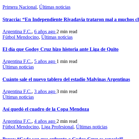
Primera Nacional
,
Últimas noticias
Straccia: “En Independiente Rivadavia trataron mal a muchos c
Argentina F.C.
,
6 años ago
2 min
read
Fútbol Mendocino
,
Últimas noticias
El día que Godoy Cruz hizo historia ante Liga de Quito
Argentina F.C.
,
5 años ago
1 min
read
Últimas noticias
Cuánto sale el nuevo tablero del estadio Malvinas Argentinas
Argentina F.C.
,
3 años ago
3 min
read
Últimas noticias
Así quedó el cuadro de la Copa Mendoza
Argentina F.C.
,
4 años ago
2 min
read
Fútbol Mendocino
,
Liga Profesional
,
Últimas noticias