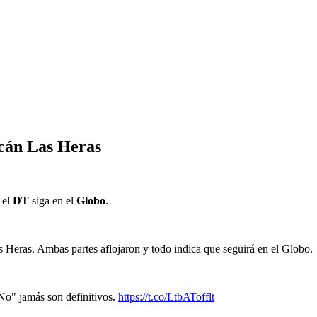
acán Las Heras
 el
DT
siga en el
Globo
.
 Heras. Ambas partes aflojaron y todo indica que seguirá en el Globo.
"No" jamás son definitivos.
https://t.co/LtbATofflt