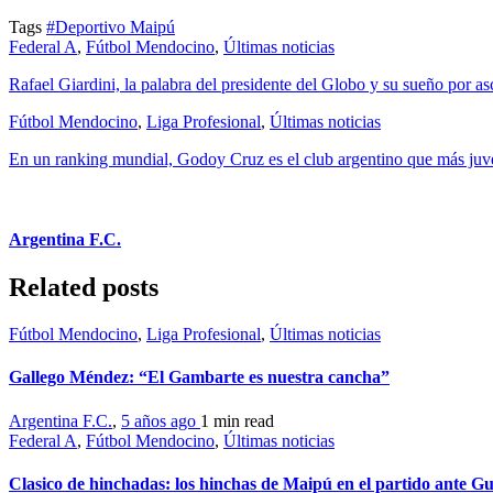
Tags
#Deportivo Maipú
Federal A
,
Fútbol Mendocino
,
Últimas noticias
Rafael Giardini, la palabra del presidente del Globo y su sueño por a
Fútbol Mendocino
,
Liga Profesional
,
Últimas noticias
En un ranking mundial, Godoy Cruz es el club argentino que más ju
Argentina F.C.
Related posts
Fútbol Mendocino
,
Liga Profesional
,
Últimas noticias
Gallego Méndez: “El Gambarte es nuestra cancha”
Argentina F.C.
,
5 años ago
1 min
read
Federal A
,
Fútbol Mendocino
,
Últimas noticias
Clasico de hinchadas: los hinchas de Maipú en el partido ante Gu