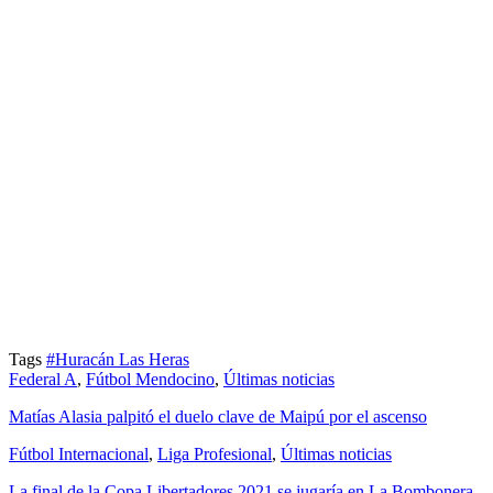
Tags
#Huracán Las Heras
Federal A
,
Fútbol Mendocino
,
Últimas noticias
Matías Alasia palpitó el duelo clave de Maipú por el ascenso
Fútbol Internacional
,
Liga Profesional
,
Últimas noticias
La final de la Copa Libertadores 2021 se jugaría en La Bombonera