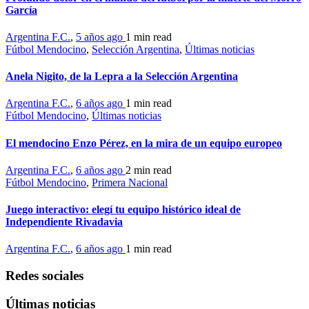
García
Argentina F.C.
,
5 años ago
1 min
read
Fútbol Mendocino
,
Selección Argentina
,
Últimas noticias
Anela Nigito, de la Lepra a la Selección Argentina
Argentina F.C.
,
6 años ago
1 min
read
Fútbol Mendocino
,
Últimas noticias
El mendocino Enzo Pérez, en la mira de un equipo europeo
Argentina F.C.
,
6 años ago
2 min
read
Fútbol Mendocino
,
Primera Nacional
Juego interactivo: elegí tu equipo histórico ideal de
Independiente Rivadavia
Argentina F.C.
,
6 años ago
1 min
read
Redes sociales
Últimas noticias