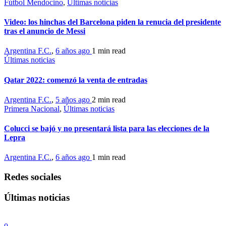
Fútbol Mendocino
,
Últimas noticias
Video: los hinchas del Barcelona piden la renucia del presidente
tras el anuncio de Messi
Argentina F.C.
,
6 años ago
1 min
read
Últimas noticias
Qatar 2022: comenzó la venta de entradas
Argentina F.C.
,
5 años ago
2 min
read
Primera Nacional
,
Últimas noticias
Colucci se bajó y no presentará lista para las elecciones de la
Lepra
Argentina F.C.
,
6 años ago
1 min
read
Redes sociales
Últimas noticias