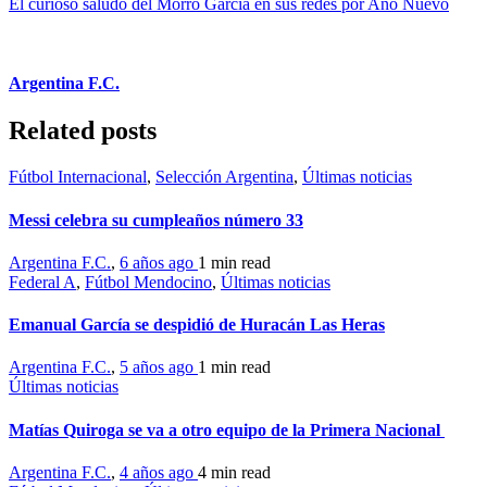
El curioso saludo del Morro García en sus redes por Año Nuevo
Argentina F.C.
Related posts
Fútbol Internacional
,
Selección Argentina
,
Últimas noticias
Messi celebra su cumpleaños número 33
Argentina F.C.
,
6 años ago
1 min
read
Federal A
,
Fútbol Mendocino
,
Últimas noticias
Emanual García se despidió de Huracán Las Heras
Argentina F.C.
,
5 años ago
1 min
read
Últimas noticias
Matías Quiroga se va a otro equipo de la Primera Nacional
Argentina F.C.
,
4 años ago
4 min
read