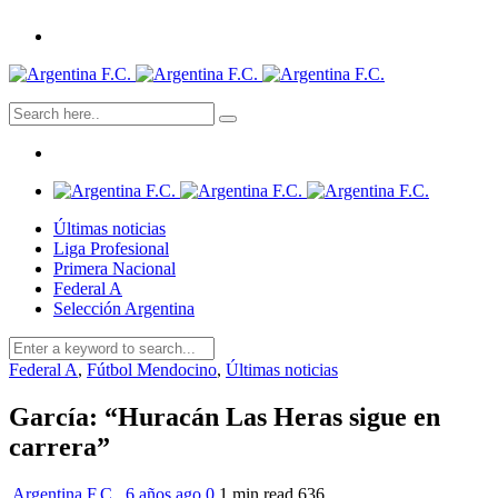
Últimas noticias
Liga Profesional
Primera Nacional
Federal A
Selección Argentina
Federal A
,
Fútbol Mendocino
,
Últimas noticias
García: “Huracán Las Heras sigue en
carrera”
Argentina F.C.
,
6 años ago
0
1 min
read
636