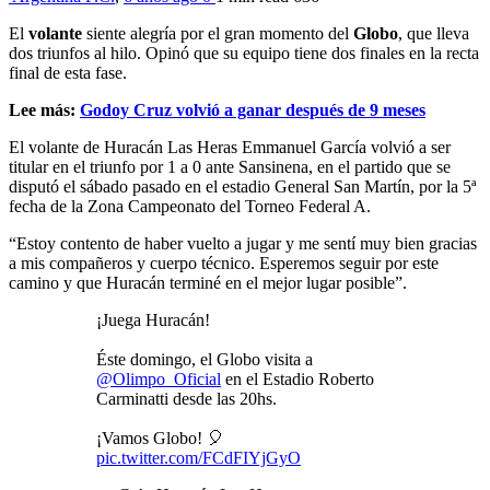
El
volante
siente alegría por el gran momento del
Globo
, que lleva
dos triunfos al hilo. Opinó que su equipo tiene dos finales en la recta
final de esta fase.
Lee más:
Godoy Cruz volvió a ganar después de 9 meses
El volante de Huracán Las Heras Emmanuel García volvió a ser
titular en el triunfo por 1 a 0 ante Sansinena, en el partido que se
disputó el sábado pasado en el estadio General San Martín, por la 5ª
fecha de la Zona Campeonato del Torneo Federal A.
“Estoy contento de haber vuelto a jugar y me sentí muy bien gracias
a mis compañeros y cuerpo técnico. Esperemos seguir por este
camino y que Huracán terminé en el mejor lugar posible”.
¡Juega Huracán!
Éste domingo, el Globo visita a
@Olimpo_Oficial
en el Estadio Roberto
Carminatti desde las 20hs.
¡Vamos Globo! 🎈
pic.twitter.com/FCdFIYjGyO