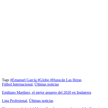
Tags
#Emanuel García
#Globo
#Huracán Las Heras
Fútbol Internacional
,
Últimas noticias
Emiliano Martínez, el mejor arquero del 2020 en Inglaterra
Liga Profesional
,
Últimas noticias