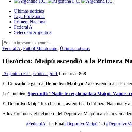
Últimas noticias
Liga Profesional
Primera Nacional
Federal A
Selección Argentina
Federal A
,
Fútbol Mendocino
,
Últimas noticias
Histórico: Maipú ascendió a la Primera N
Argentina F.C.
,
6 años ago
0
1 min
read
868
El
Cruzado
le ganó al
Deportivo Madryn
2 a 0 ascendió a la Prime
Leé también:
Sperdutti: “Nadie le regaló nada a Maipú. Vamos a 
El Deportivo Maipú hizo historia, ascendió a la Primera Nacional y a p
A los 7 minutos, el delantero del Deportivo Maipú marcó un verdadero 
#FederalA
| La Final
#DeportivoMaipú
1-0
#DeportivoM