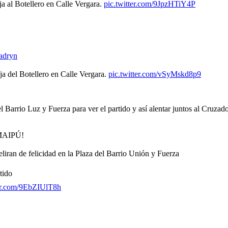
a al Botellero en Calle Vergara.
pic.twitter.com/9JpzHTiY4P
adryn
ja del Botellero en Calle Vergara.
pic.twitter.com/vSyMskd8p9
el Barrio Luz y Fuerza para ver el partido y así alentar juntos al Cruza
MAIPÚ!
liran de felicidad en la Plaza del Barrio Unión y Fuerza
tido
ter.com/9EbZIUlT8h