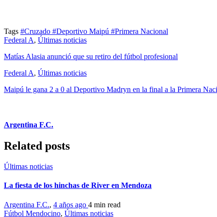
Tags
#Cruzado
#Deportivo Maipú
#Primera Nacional
Federal A
,
Últimas noticias
Matías Alasia anunció que su retiro del fútbol profesional
Federal A
,
Últimas noticias
Maipú le gana 2 a 0 al Deportivo Madryn en la final a la Primera Nac
Argentina F.C.
Related posts
Últimas noticias
La fiesta de los hinchas de River en Mendoza
Argentina F.C.
,
4 años ago
4 min
read
Fútbol Mendocino
,
Últimas noticias