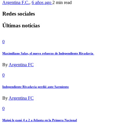
Argentina F.C.
,
6 años ago
2 min
read
Redes sociales
Últimas noticias
0
Maximiliano Salas, el nuevo refuerzo de Independiente Rivadavia
By
Argentina FC
0
Independiente Rivadavia perdió ante Sarmiento
By
Argentina FC
0
Maipú le ganó 4 a 2 a Atlanta en la Primera Nacional