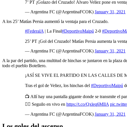
7’ PT ¡Golazo del Cruzado! Álvaro Veliez pone en ventaj
— Argentina FC (@ArgentinaFCOK)
January 31, 2021
A los 25’ Matías Persia aumentó la ventaja para el Cruzado.
#FederalA
| La Final
#DeportivoMaipú
2-0
#DeportivoM
25’ PT ¡Gol del Cruzado! Matías Persia aumenta la venta
— Argentina FC (@ArgentinaFCOK)
January 31, 2021
A la par del partido, una multitud de hinchas se juntaron en la plaza d
todo el pueblo Botellero.
¡ASÍ SE VIVE EL PARTIDO EN LAS CALLES DE 
Tras el gol de Veliez, los hinchas del
#DeportivoMaipú
de
📺 Allí hay una pantalla gigante donde se transmite el par
👉🏽 Seguilo en vivo en
https://t.co/Qxleq6MIlA
pic.twit
— Argentina FC (@ArgentinaFCOK)
January 31, 2021
Los goles del ascenso