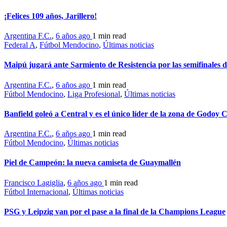
¡Felices 109 años, Jarillero!
Argentina F.C.
,
6 años ago
1 min
read
Federal A
,
Fútbol Mendocino
,
Últimas noticias
Maipú jugará ante Sarmiento de Resistencia por las semifinales d
Argentina F.C.
,
6 años ago
1 min
read
Fútbol Mendocino
,
Liga Profesional
,
Últimas noticias
Banfield goleó a Central y es el único líder de la zona de Godoy 
Argentina F.C.
,
6 años ago
1 min
read
Fútbol Mendocino
,
Últimas noticias
Piel de Campeón: la nueva camiseta de Guaymallén
Francisco Lagiglia
,
6 años ago
1 min
read
Fútbol Internacional
,
Últimas noticias
PSG y Leipzig van por el pase a la final de la Champions League