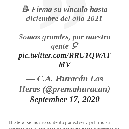
📝 Firma su vínculo hasta
diciembre del año 2021
Somos grandes, por nuestra
gente 🎈
pic.twitter.com/RRU1QWAT
MV
— C.A. Huracán Las
Heras (@prensahuracan)
September 17, 2020
El lateral se mostró contento por volver y ya firmó su