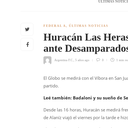
ÚLTIMAS NOTIC
FEDERAL A
,
ÚLTIMAS NOTICIAS
Huracán Las Heras 
ante Desamparado
Argentina F.C.
,
5 años ago
0
1 min
re
El Globo se medirá con el Víbora en San J
partido.
Leé también: Badaloni y su sueño de Se
Desde las 16 horas, Huracán se medirá fren
de Alaníz viajó el viernes por la tarde e hi