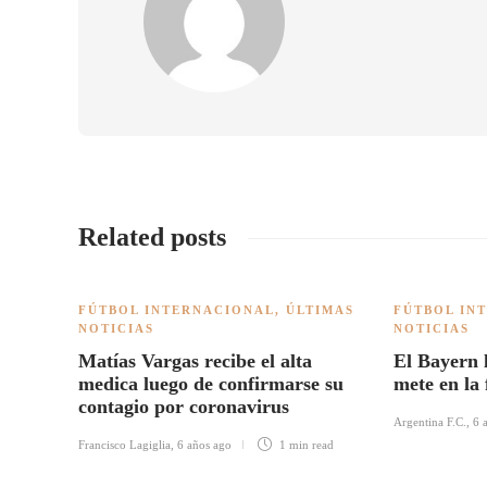
Related posts
FÚTBOL INTERNACIONAL
,
ÚLTIMAS
FÚTBOL IN
NOTICIAS
NOTICIAS
Matías Vargas recibe el alta
El Bayern 
medica luego de confirmarse su
mete en la
contagio por coronavirus
Argentina F.C.
,
6 
Francisco Lagiglia
,
6 años ago
1 min
read