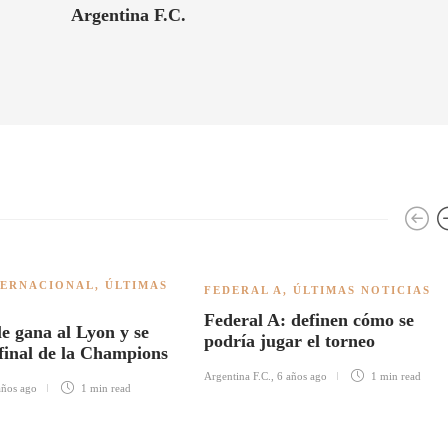
Argentina F.C.
TERNACIONAL
,
ÚLTIMAS
FEDERAL A
,
ÚLTIMAS NOTICIAS
Federal A: definen cómo se
le gana al Lyon y se
podría jugar el torneo
 final de la Champions
Argentina F.C.
,
6 años ago
1 min
read
años ago
1 min
read