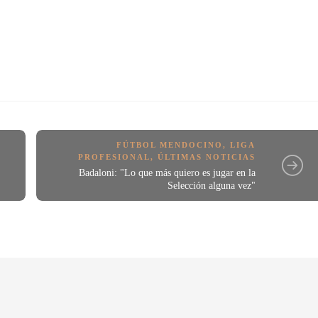
FÚTBOL MENDOCINO
,
LIGA
PROFESIONAL
,
ÚLTIMAS NOTICIAS
Badaloni: "Lo que más quiero es jugar en la
Selección alguna vez"