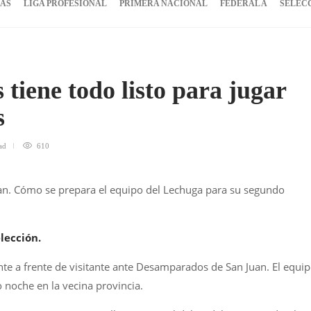
IAS
LIGA PROFESIONAL
PRIMERA NACIONAL
FEDERAL A
SELEC
tiene todo listo para jugar
s
ad
610
uan. Cómo se prepara el equipo del Lechuga para su segundo
lección.
te a frente de visitante ante Desamparados de San Juan. El equi
zo noche en la vecina provincia.