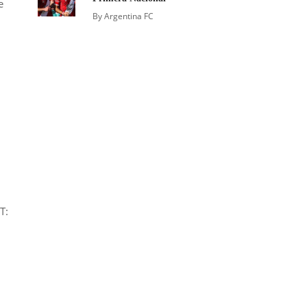
e
By
Argentina FC
T: