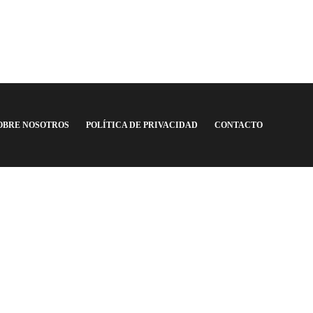
ÚLTIMAS NOTICIAS
El nuevo equipo de Bruno Nasta
en la Primera Nacional
Argentina F.C.
,
3 años ago
2 min
read
OBRE NOSOTROS
POLÍTICA DE PRIVACIDAD
CONTACTO