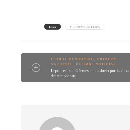
TAGS
#HURACÁN LAS HERAS
FÚTBOL MENDOCINO
,
PRIMERA
NACIONAL
,
ÚLTIMAS NOTICIAS
Lepra recibe a Güemes en un duelo por la cima
del campeonato