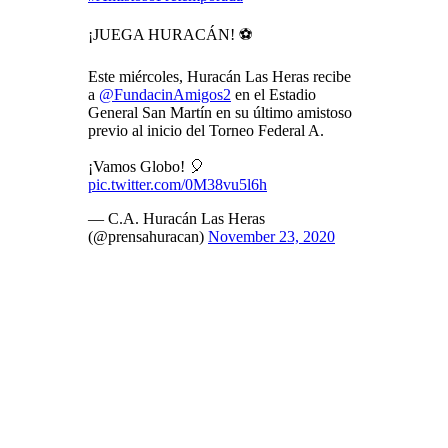
¡JUEGA HURACÁN! ⚽
Este miércoles, Huracán Las Heras recibe
a ⁦
@FundacinAmigos2
⁩ en el Estadio
General San Martín en su último amistoso
previo al inicio del Torneo Federal A.
¡Vamos Globo! 🎈
pic.twitter.com/0M38vu5l6h
— C.A. Huracán Las Heras
(@prensahuracan)
November 23, 2020