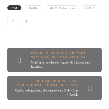
TAGS
#GLOBO
#HURACÁN LAS HERAS
#SALTA
FÚTBOL MENDOCINO
,
PRIMERA
NACIONAL
,
ÚLTIMAS NOTICIAS
Murió en un accidente un jugador de Independiente
Rivadavia
FÚTBOL MENDOCINO
,
LIGA
PROFESIONAL
,
ÚLTIMAS NOTICIAS
Cambio de horario para el encuentro entre Godoy Cruz
y Newells