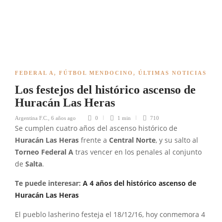
FEDERAL A
,
FÚTBOL MENDOCINO
,
ÚLTIMAS NOTICIAS
Los festejos del histórico ascenso de
Huracán Las Heras
Argentina F.C.
,
6 años ago
0
1 min
710
Se cumplen cuatro años del ascenso histórico de
Huracán Las Heras
frente a
Central Norte
, y su salto al
Torneo
Federal A
tras vencer en los penales al conjunto
de
Salta
.
Te puede interesar:
A 4 años del histórico ascenso de
Huracán Las Heras
El pueblo lasherino festeja el 18/12/16, hoy conmemora 4