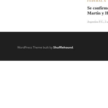
FEDERAL A
Se confirm
Martín y 
Argentina F.C.
,
3 
WordPress Theme built by
Shufflehound
.