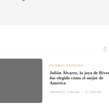
ÚLTIMAS NOTICIAS
Julián Álvarez, la joya de Rive
fue elegido como el mejor de
América
Argentina F.C.
,
5 años ago
1 min
read