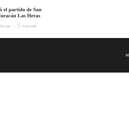
ó el partido de San
Huracán Las Heras
años ago
4 min
read
S