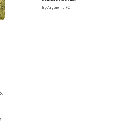
By
Argentina FC
o.
s