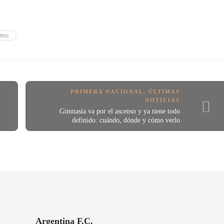
RAS
N
PRIMERA NACIONAL
,
ÚLTIMAS
NOTICIAS
Gimnasia va por el ascenso y ya tiene todo
definido: cuándo, dónde y cómo verlo
Argentina F.C.