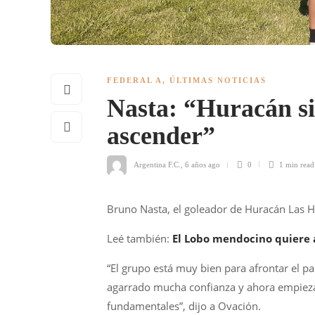
FEDERAL A
,
ÚLTIMAS NOTICIAS
Nasta: “Huracán sig
ascender”
Argentina F.C.
,
6 años ago
0
1 min
read
Bruno Nasta, el goleador de Huracán Las He
Leé también:
El Lobo mendocino quiere
“El grupo está muy bien para afrontar el p
agarrado mucha confianza y ahora empieza 
fundamentales”, dijo a Ovación.