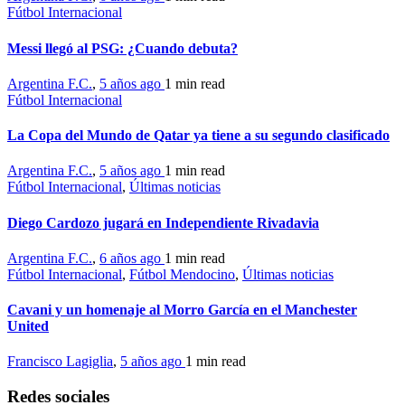
Fútbol Internacional
Messi llegó al PSG: ¿Cuando debuta?
Argentina F.C.
,
5 años ago
1 min
read
Fútbol Internacional
La Copa del Mundo de Qatar ya tiene a su segundo clasificado
Argentina F.C.
,
5 años ago
1 min
read
Fútbol Internacional
,
Últimas noticias
Diego Cardozo jugará en Independiente Rivadavia
Argentina F.C.
,
6 años ago
1 min
read
Fútbol Internacional
,
Fútbol Mendocino
,
Últimas noticias
Cavani y un homenaje al Morro García en el Manchester
United
Francisco Lagiglia
,
5 años ago
1 min
read
Redes sociales