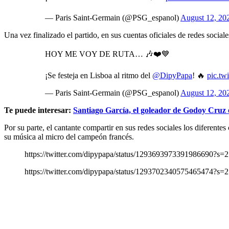
— Paris Saint-Germain (@PSG_espanol)
August 12, 20
Una vez finalizado el partido, en sus cuentas oficiales de redes socia
HOY ME VOY DE RUTA… 🎶❤️💙
¡Se festeja en Lisboa al ritmo del
@DipyPapa
! 🔥
pic.t
— Paris Saint-Germain (@PSG_espanol)
August 12, 20
Te puede interesar:
Santiago García, el goleador de Godoy Cruz e
Por su parte, el cantante compartir en sus redes sociales los diferent
su música al micro del campeón francés.
https://twitter.com/dipypapa/status/1293693973391986690?s=
https://twitter.com/dipypapa/status/1293702340575465474?s=