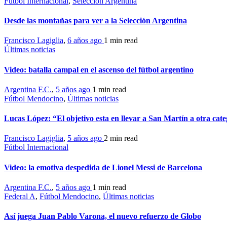
Fútbol Internacional
,
Selección Argentina
Desde las montañas para ver a la Selección Argentina
Francisco Lagiglia
,
6 años ago
1 min
read
Últimas noticias
Video: batalla campal en el ascenso del fútbol argentino
Argentina F.C.
,
5 años ago
1 min
read
Fútbol Mendocino
,
Últimas noticias
Lucas López: “El objetivo esta en llevar a San Martín a otra cat
Francisco Lagiglia
,
5 años ago
2 min
read
Fútbol Internacional
Video: la emotiva despedida de Lionel Messi de Barcelona
Argentina F.C.
,
5 años ago
1 min
read
Federal A
,
Fútbol Mendocino
,
Últimas noticias
Así juega Juan Pablo Varona, el nuevo refuerzo de Globo