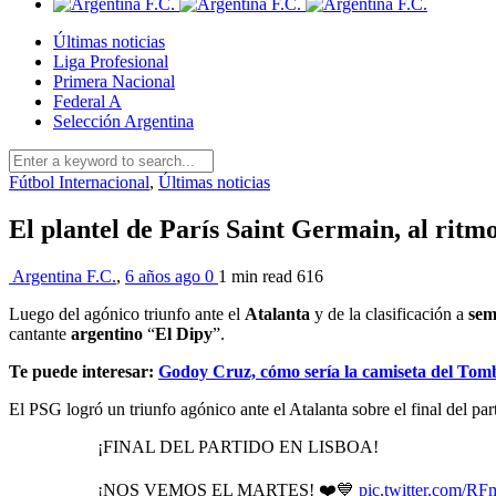
Últimas noticias
Liga Profesional
Primera Nacional
Federal A
Selección Argentina
Fútbol Internacional
,
Últimas noticias
El plantel de París Saint Germain, al ritm
Argentina F.C.
,
6 años ago
0
1 min
read
616
Luego del agónico triunfo ante el
Atalanta
y de la clasificación a
sem
cantante
argentino
“
El Dipy
”.
Te puede interesar:
Godoy Cruz, cómo sería la camiseta del To
El PSG logró un triunfo agónico ante el Atalanta sobre el final del part
¡FINAL DEL PARTIDO EN LISBOA!
¡NOS VEMOS EL MARTES! ❤️💙
pic.twitter.com/