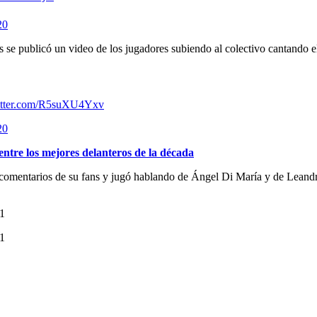
20
les se publicó un video de los jugadores subiendo al colectivo cantando
witter.com/R5suXU4Yxv
20
ntre los mejores delanteros de la década
es comentarios de su fans y jugó hablando de Ángel Di María y de Leandr
21
21