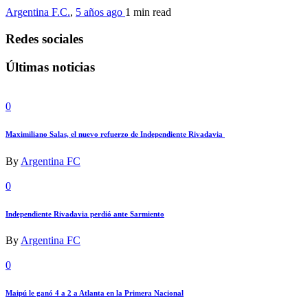
Argentina F.C.
,
5 años ago
1 min
read
Redes sociales
Últimas noticias
0
Maximiliano Salas, el nuevo refuerzo de Independiente Rivadavia
By
Argentina FC
0
Independiente Rivadavia perdió ante Sarmiento
By
Argentina FC
0
Maipú le ganó 4 a 2 a Atlanta en la Primera Nacional