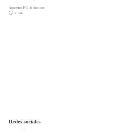
Argentina F.C.
,
6 años ago
1 min
Redes sociales