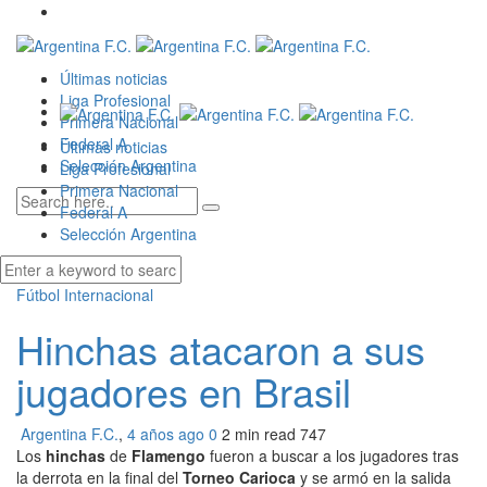
Últimas noticias
Liga Profesional
Primera Nacional
Federal A
Últimas noticias
Selección Argentina
Liga Profesional
Primera Nacional
Federal A
Selección Argentina
Fútbol Internacional
Hinchas atacaron a sus
jugadores en Brasil
Argentina F.C.
,
4 años ago
0
2 min
read
747
Los
hinchas
de
Flamengo
fueron a buscar a los jugadores tras
la derrota en la final del
Torneo Carioca
y se armó en la salida