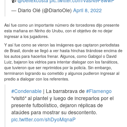
📹
@bellexcosta
pic.twitter.com/vasN9F8wwP
— Diario Olé (@DiarioOle)
April 8, 2022
Así fue como un importante número de torcedores dijo presente
esta mañana en Ninho do Urubu, con el objetivo de no dejar
ingresar a los jugadores.
Y así fue como se vieron las imágenes que captaron periodistas
de Brasil, donde se llegó a ver hasta hinchas tirándose encima de
los autos para hacerlos frenar. Algunos, como Gabigol o David
Luiz, bajaron los vidrios para intentar dialogar con los fanáticos,
que tuvieron que ser reprimidos por la policía. Sin embargo,
terminaron logrando su cometido y algunos pudieron ingresar al
predio a dialogar con los referentes.
#Condenable
| La barrabrava de
#Flamengo
"visitó" al plantel y luego de increparlos por el
presente futbolístico, dejaron réplicas de
ataúdes para mostrar su descontento.
pic.twitter.com/shDyoMqnaP