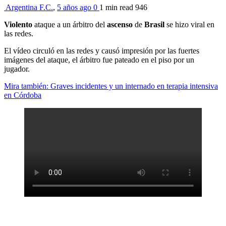
Argentina F.C.
,
5 años ago
0
1 min
read
946
Violento
ataque a un árbitro del
ascenso
de
Brasil
se hizo viral en
las redes.
El vídeo circuló en las redes y causó impresión por las fuertes
imágenes del ataque, el árbitro fue pateado en el piso por un
jugador.
Mira también: Graves incidentes y un internado en terapia intensiva
en Córdoba