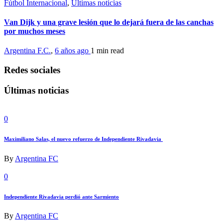
Fútbol Internacional
,
Últimas noticias
Van Dijk y una grave lesión que lo dejará fuera de las canchas
por muchos meses
Argentina F.C.
,
6 años ago
1 min
read
Redes sociales
Últimas noticias
0
Maximiliano Salas, el nuevo refuerzo de Independiente Rivadavia
By
Argentina FC
0
Independiente Rivadavia perdió ante Sarmiento
By
Argentina FC