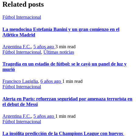
Related posts
Fútbol Internacional
La mendocina Estefanía Banini y un gran comienzo en el
Atlético Madrid
Argentina F.C.
,
5 años ago
3 min
read
Fútbol Internacional
,
Últimas noticias
Tragedia en un estadio de fútbol: se le cayó un panel de luz y
murió
Francisco Lagiglia
,
6 años ago
1 min
read
Fútbol Internacional
Alerta en París: refuerzan seguridad por amenaza terrorista en
el debut de Messi
Argentina F.C.
,
5 años ago
1 min
read
Fútbol Internacional
La insólita predicción de la Champions League con huevos