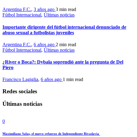
Argentina F.C.
,
3 años ago
3 min
read
Fútbol Internacional
,
Últimas noticias
Importante dirigente del fútbol internacional denunciado de
abuso sexual a futbolistas juveniles
Argentina F.C.
,
6 años ago
2 min
read
Fútbol Internacional
,
Últimas noticias
¿River o Boca?: Dybala soprendió ante la pregunta de Del
Piero
Francisco Lagiglia
,
6 años ago
1 min
read
Redes sociales
Últimas noticias
0
Maximiliano Salas, el nuevo refuerzo de Independiente Rivadavia