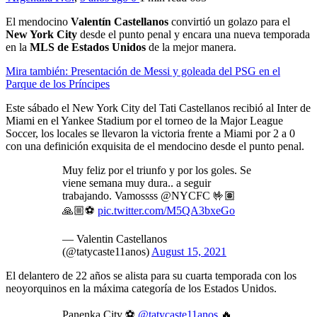
El mendocino
Valentín Castellanos
convirtió un golazo para el
New York City
desde el punto penal y encara una nueva temporada
en la
MLS de Estados Unidos
de la mejor manera.
Mira también: Presentación de Messi y goleada del PSG en el
Parque de los Príncipes
Este sábado el New York City del Tati Castellanos recibió al Inter de
Miami en el Yankee Stadium por el torneo de la Major League
Soccer, los locales se llevaron la victoria frente a Miami por 2 a 0
con una definición exquisita de el mendocino desde el punto penal.
Muy feliz por el triunfo y por los goles. Se
viene semana muy dura.. a seguir
trabajando. Vamossss @NYCFC 🤟🏽
🙏🏼⚽️
pic.twitter.com/M5QA3bxeGo
— Valentin Castellanos
(@tatycaste11anos)
August 15, 2021
El delantero de 22 años se alista para su cuarta temporada con los
neoyorquinos en la máxima categoría de los Estados Unidos.
Panenka City ⚽️
@tatycaste11anos
🔥