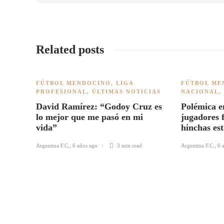
Related posts
FÚTBOL MENDOCINO
,
LIGA
FÚTBOL ME
PROFESIONAL
,
ÚLTIMAS NOTICIAS
NACIONAL
,
David Ramírez: “Godoy Cruz es
Polémica e
lo mejor que me pasó en mi
jugadores f
vida”
hinchas es
Argentina F.C.
,
6 años ago
3 min
read
Argentina F.C.
,
6 