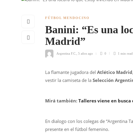
FÚTBOL MENDOCINO
Banini: “Es una loc
Madrid”
Argentina F.C.
,
5 años ago
0
1 min
read
La flamante jugadora del
Atlético Madrid
vestir la camiseta de la
Selección Argenti
Mirá también:
Talleres viene en busca 
En dialogo con los colegas de “Argentina T
presente en el fútbol femenino.