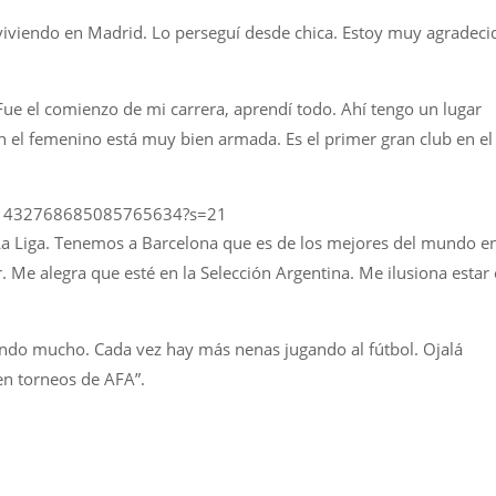
 viviendo en Madrid. Lo perseguí desde chica. Estoy muy agradeci
ue el comienzo de mi carrera, aprendí todo. Ahí tengo un lugar
n el femenino está muy bien armada. Es el primer gran club en el
us/1432768685085765634?s=21
La Liga. Tenemos a Barcelona que es de los mejores del mundo e
. Me alegra que esté en la Selección Argentina. Me ilusiona estar
ndo mucho. Cada vez hay más nenas jugando al fútbol. Ojalá
n torneos de AFA”.