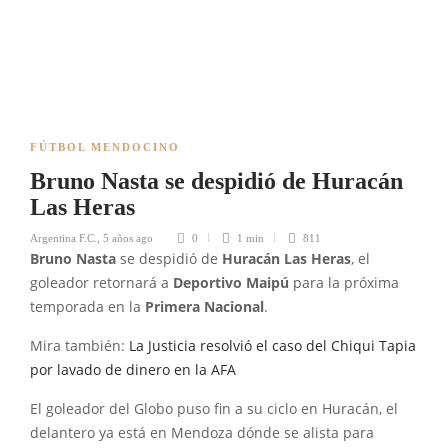
FÚTBOL MENDOCINO
Bruno Nasta se despidió de Huracán
Las Heras
Argentina F.C.
,
5 años ago
0
1 min
811
Bruno Nasta
se despidió de
Huracán Las Heras
, el
goleador retornará a
Deportivo Maipú
para la próxima
temporada en la
Primera Nacional
.
Mira también:
La Justicia resolvió el caso del Chiqui Tapia
por lavado de dinero en la AFA
El goleador del Globo puso fin a su ciclo en Huracán, el
delantero ya está en Mendoza dónde se alista para