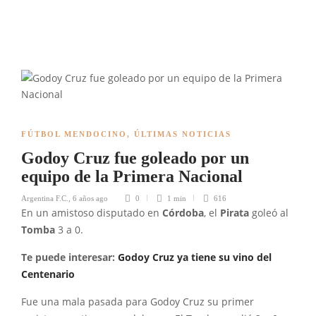
FÚTBOL MENDOCINO
,
ÚLTIMAS NOTICIAS
Godoy Cruz fue goleado por un
equipo de la Primera Nacional
Argentina F.C.
,
6 años ago
0
1 min
616
En un amistoso disputado en
Córdoba
, el
Pirata
goleó al
Tomba
3 a 0.
Te puede interesar:
Godoy Cruz ya tiene su vino del
Centenario
Fue una mala pasada para Godoy Cruz su primer