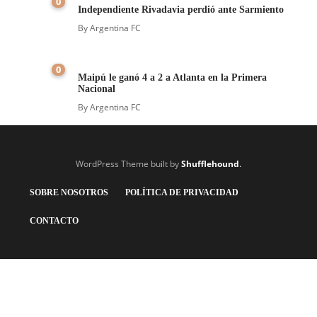
0
Independiente Rivadavia perdió ante Sarmiento
By
Argentina FC
0
Maipú le ganó 4 a 2 a Atlanta en la Primera
Nacional
By
Argentina FC
WordPress Theme built by
Shufflehound
.
SOBRE NOSOTROS
POLÍTICA DE PRIVACIDAD
CONTACTO