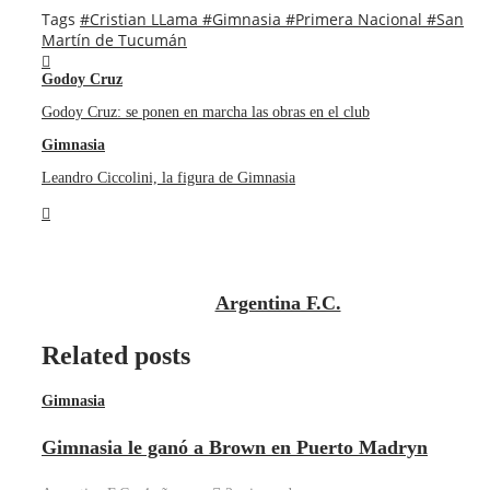
Tags
#Cristian LLama
#Gimnasia
#Primera Nacional
#San
Martín de Tucumán
Godoy Cruz
Godoy Cruz: se ponen en marcha las obras en el club
Gimnasia
Leandro Ciccolini, la figura de Gimnasia
Argentina F.C.
Related posts
Gimnasia
Gimnasia le ganó a Brown en Puerto Madryn