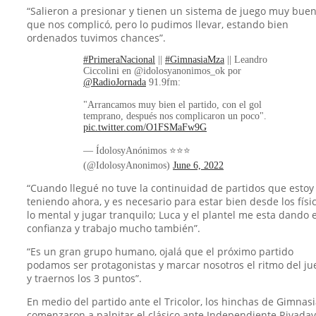
“Salieron a presionar y tienen un sistema de juego muy bue
que nos complicó, pero lo pudimos llevar, estando bien
ordenados tuvimos chances”.
#PrimeraNacional
||
#GimnasiaMza
|| Leandro
Ciccolini en @idolosyanonimos_ok por
@RadioJornada
91.9fm:
"Arrancamos muy bien el partido, con el gol
temprano, después nos complicaron un poco".
pic.twitter.com/O1FSMaFw9G
— ÍdolosyAnónimos ⭐⭐⭐
(@IdolosyAnonimos)
June 6, 2022
“Cuando llegué no tuve la continuidad de partidos que estoy
teniendo ahora, y es necesario para estar bien desde los físi
lo mental y jugar tranquilo; Luca y el plantel me esta dando 
confianza y trabajo mucho también”.
“Es un gran grupo humano, ojalá que el próximo partido
podamos ser protagonistas y marcar nosotros el ritmo del ju
y traernos los 3 puntos”.
En medio del partido ante el Tricolor, los hinchas de Gimnas
comenzaron a palpitar el clásico ante Independiente Rivadav