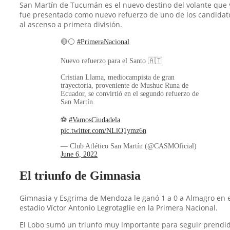
San Martín de Tucumán es el nuevo destino del volante que 
fue presentado como nuevo refuerzo de uno de los candidat
al ascenso a primera división.
🔴⚪️
#PrimeraNacional
Nuevo refuerzo para el Santo 🇦🇹
Cristian Llama, mediocampista de gran
trayectoria, proveniente de Mushuc Runa de
Ecuador, se convirtió en el segundo refuerzo de
San Martín.
⚽️
#VamosCiudadela
pic.twitter.com/NLiQ1ymz6n
— Club Atlético San Martín (@CASMOficial)
June 6, 2022
El triunfo de Gimnasia
Gimnasia y Esgrima de Mendoza le ganó 1 a 0 a Almagro en e
estadio Víctor Antonio Legrotaglie en la Primera Nacional.
El Lobo sumó un triunfo muy importante para seguir prendi