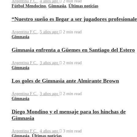
Argentina F.C.
,
4 años ago
2 min
read
Fútbol Mendocino
,
Gimnasia
,
Últimas noticias
“Nuestro sueño es llegar a ser jugadores profesional
Argentina F.C.
,
5 años ago
2 min
read
Gimnasia
Gimnasia enfrenta a Güemes en Santiago del Estero
Argentina F.C.
,
3 años ago
2 min
read
Gimnasia
Los goles de Gimnasia ante Almirante Brown
Argentina F.C.
,
3 años ago
2 min
read
Gimnasia
Diego Mondino y el mensaje para los hinchas de
Gimnasia
Argentina F.C.
,
4 años ago
3 min
read
Gimnasia
,
Últimas noticias