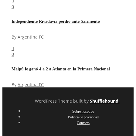
0
Independiente Rivadavia perdió ante Sarmiento
By
Argentina FC
0
Maipú le ganó 4 a 2 a Atlanta en la Primera Nacional
By
Argentina FC
WordPress Theme built by
Shufflehound
.
Sobre nosotros
Política de privacidad
Contacto