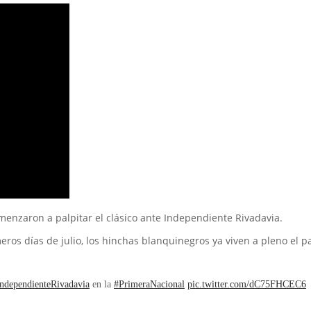
omenzaron a palpitar el clásico ante Independiente Rivadavia.
os días de julio, los hinchas blanquinegros ya viven a pleno el par
ndependienteRivadavia
en la
#PrimeraNacional
pic.twitter.com/dC75FHCEC6