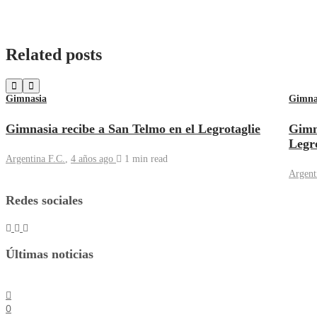
Related posts
Gimnasia
Gimna
Gimnasia recibe a San Telmo en el Legrotaglie
Gimn
Legro
Argentina F.C.
,
4 años ago
1 min
read
Argent
Redes sociales
Últimas noticias
0