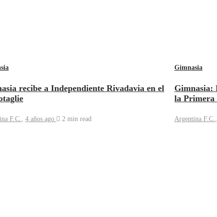
sia
Gimnasia
asia recibe a Independiente Rivadavia en el
Gimnasia: 
taglie
la Primera
ina F.C.
,
4 años ago
2 min
read
Argentina F.C.