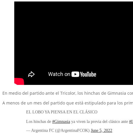
En medio del partido ante el Tricolor, los hinchas de Gimnasia c
A menos de un mes del partido que está estipulado para los primer
EL LOBO YA PIENSA EN EL CLÁSICO
Los hinchas de
#Gimnasia
ya viven la previa del clásico ante
#I
— Argentina FC (@ArgentinaFCOK)
June 5, 2022