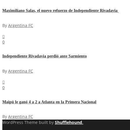
Maximiliano Salas, el nuevo refuerzo de Independiente Rivadavia
By
Argentina FC
0
Independiente Rivadavia perdió ante Sarmiento
By
Argentina FC
0
Maipú le ganó 4 a 2 a Atlanta en la Primera Nacional
By
Argentina FC
WordPress Theme built by
Shufflehound
.