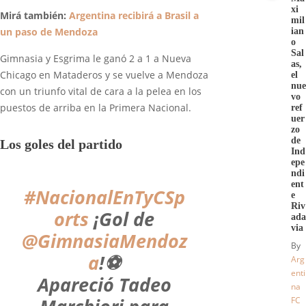
xi
Mirá también:
Argentina recibirá a Brasil a
mil
un paso de Mendoza
ian
o
Sal
Gimnasia y Esgrima le ganó 2 a 1 a Nueva
as,
Chicago en Mataderos y se vuelve a Mendoza
el
nue
con un triunfo vital de cara a la pelea en los
vo
puestos de arriba en la Primera Nacional.
ref
uer
zo
de
Los goles del partido
Ind
epe
ndi
ent
#NacionalEnTyCSp
e
Riv
orts
¡Gol de
ada
via
@GimnasiaMendoz
By
a
!⚽️
Arg
enti
Apareció Tadeo
na
FC