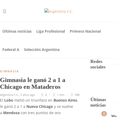
Últimas noticias
Liga Profesional
Primera Nacional
Federal A
Selección Argentina
Redes
sociales
GIMNASIA
Gimnasia le ganó 2 a 1 a
Chicago en Mataderos
Argentina F.C.
,
5 años ago
0
1 min
598
Últimas
El
Lobo
metió un triunfazo en
Buenos Aires
,
noticias
le ganó 2 a 1 a
Nueva Chicago
y se vuelve
a
Mendoza
con tres puntos de oro.
0
Ma