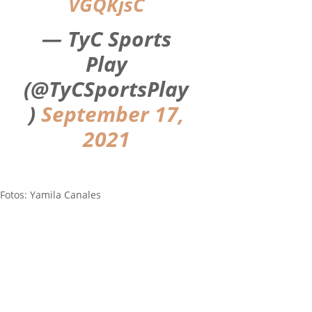
VGQKjsC
— TyC Sports
Play
(@TyCSportsPlay
)
September 17,
2021
Fotos: Yamila Canales