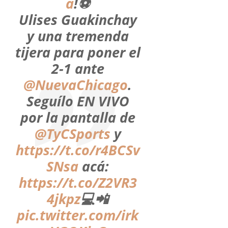
a
!⚽️
Ulises Guakinchay
y una tremenda
tijera para poner el
2-1 ante
@NuevaChicago
.
Seguílo EN VIVO
por la pantalla de
@TyCSports
y
https://t.co/r4BCSv
SNsa
acá:
https://t.co/Z2VR3
4jkpz
💻📲
pic.twitter.com/irk