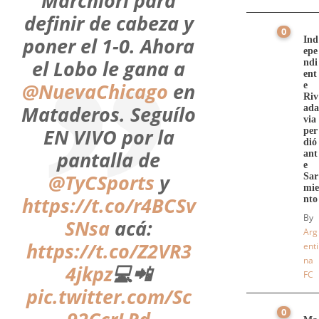
Marchiori para
definir de cabeza y
0
poner el 1-0. Ahora
Ind
epe
el Lobo le gana a
ndi
ent
@NuevaChicago
en
e
Riv
Mataderos. Seguílo
ada
via
EN VIVO por la
per
dió
pantalla de
ant
e
@TyCSports
y
Sar
mie
https://t.co/r4BCSv
nto
By
SNsa
acá:
Arg
https://t.co/Z2VR3
enti
na
4jkpz
💻📲
FC
pic.twitter.com/Sc
0