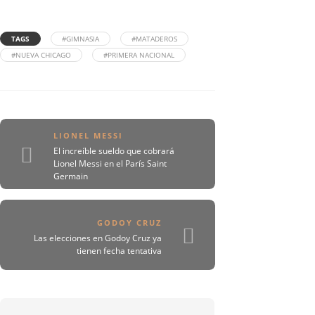
TAGS
#GIMNASIA
#MATADEROS
#NUEVA CHICAGO
#PRIMERA NACIONAL
LIONEL MESSI
El increíble sueldo que cobrará
Lionel Messi en el París Saint
Germain
GODOY CRUZ
Las elecciones en Godoy Cruz ya
tienen fecha tentativa