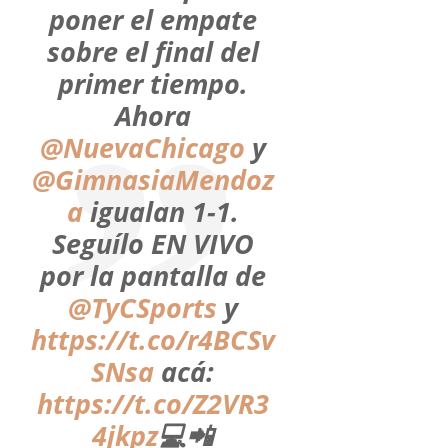
poner el empate
sobre el final del
primer tiempo.
Ahora
@NuevaChicago
y
@GimnasiaMendoz
a
igualan 1-1.
Seguílo EN VIVO
por la pantalla de
@TyCSports
y
https://t.co/r4BCSv
SNsa
acá:
https://t.co/Z2VR3
4jkpz
💻📲