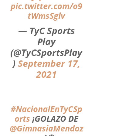
pic.twitter.com/o9
tWmsSglv
— TyC Sports
Play
(@TyCSportsPlay
)
September 17,
2021
#NacionalEnTyCSp
orts
¡GOLAZO DE
@GimnasiaMendoz