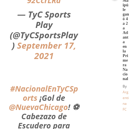
92CcrLRd
Ma
ipú
le
— TyC Sports
gan
ó 4
Play
a 2
a
(@TyCSportsPlay
Atl
ant
)
September 17,
a
en
la
2021
Pri
me
ra
Na
cio
nal
#NacionalEnTyCSp
By
Arg
orts
¡Gol de
enti
na
@NuevaChicago
! ⚽️
FC
Cabezazo de
Escudero para