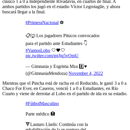
clásico 1 a 0 a Independiente Rivadavia, en cuartos de final. A
ambos partidos los jugó en el estadio Víctor Legrotaglie, y ahora
buscará llegar a la final.
#PrimeraNacional
⚽
📋🐺 Los jugadores Pitucos convocados
para el partido ante Estudiantes 👇
#VamosLobo
🤍🖤🤍
pic.twitter.com/mjJjq5vOmU
— Gimnasia y Esgrima Mza 8️⃣♥️
(@GimnasiaMendoza)
November 4, 2022
Mientras que el Pincha está de racha en el Reducido, le ganó 3 a 0 a
Chaco For Ever, en Caseros, venció 1 a 0 a Estudiantes, en Río
Cuarto y viene de derrotar al Lobo en el partido de ida en su estadio.
#FútbolMasculino
Parte médico 🏥
🔻Lautaro Llarín: Continúa con la
rehabilitación de la re-ruptura del