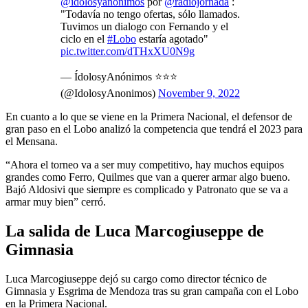
@idolosyanonimos
por
@radiojornada
:
"Todavía no tengo ofertas, sólo llamados.
Tuvimos un dialogo con Fernando y el
ciclo en el
#Lobo
estaría agotado"
pic.twitter.com/dTHxXU0N9g
— ÍdolosyAnónimos ⭐⭐⭐
(@IdolosyAnonimos)
November 9, 2022
En cuanto a lo que se viene en la Primera Nacional, el defensor de
gran paso en el Lobo analizó la competencia que tendrá el 2023 para
el Mensana.
“Ahora el torneo va a ser muy competitivo, hay muchos equipos
grandes como Ferro, Quilmes que van a querer armar algo bueno.
Bajó Aldosivi que siempre es complicado y Patronato que se va a
armar muy bien” cerró.
La salida de Luca Marcogiuseppe de
Gimnasia
Luca Marcogiuseppe dejó su cargo como director técnico de
Gimnasia y Esgrima de Mendoza tras su gran campaña con el Lobo
en la Primera Nacional.