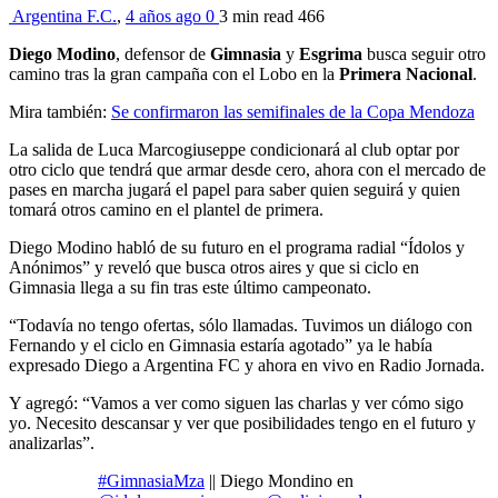
Argentina F.C.
,
4 años ago
0
3 min
read
466
Diego Modino
, defensor de
Gimnasia
y
Esgrima
busca seguir otro
camino tras la gran campaña con el Lobo en la
Primera
Nacional
.
Mira también:
Se confirmaron las semifinales de la Copa Mendoza
La salida de Luca Marcogiuseppe condicionará al club optar por
otro ciclo que tendrá que armar desde cero, ahora con el mercado de
pases en marcha jugará el papel para saber quien seguirá y quien
tomará otros camino en el plantel de primera.
Diego Modino habló de su futuro en el programa radial “Ídolos y
Anónimos” y reveló que busca otros aires y que si ciclo en
Gimnasia llega a su fin tras este último campeonato.
“Todavía no tengo ofertas, sólo llamadas. Tuvimos un diálogo con
Fernando y el ciclo en Gimnasia estaría agotado” ya le había
expresado Diego a Argentina FC y ahora en vivo en Radio Jornada.
Y agregó: “Vamos a ver como siguen las charlas y ver cómo sigo
yo. Necesito descansar y ver que posibilidades tengo en el futuro y
analizarlas”.
#GimnasiaMza
|| Diego Mondino en