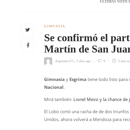
ÚLTIMAS NOTIC
GIMNASIA
Se confirmó el par
Martín de San Jua
Argentina F.C.
,
3 años ago
0
3 min
re
Gimnasia
y
Esgrima
tiene todo listo para
Nacional
.
Mirá también:
Lionel Messi y la chance de 
El Lobo cortó una racha de de dos triunfos 
Unidos, ahora volverá a Mendoza para recu