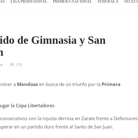
IAS
LIGA PROFESIONAL
PRIMERA NACIONAL
FEDERAL A
SELEC
tido de Gimnasia y San
n
ad
379
 volver a
Mendoza
en busca de un triunfo por la
Primera
jugar la Copa Libertadores
consecutivos con la injusta derrota en Zarate frente a Defensores
perar en un partido duro frente al Santo de San Juan.