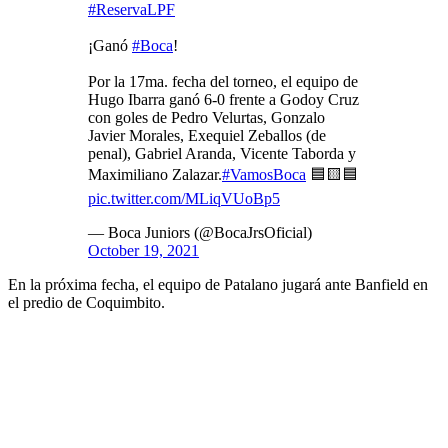
#ReservaLPF
¡Ganó
#Boca
!
Por la 17ma. fecha del torneo, el equipo de
Hugo Ibarra ganó 6-0 frente a Godoy Cruz
con goles de Pedro Velurtas, Gonzalo
Javier Morales, Exequiel Zeballos (de
penal), Gabriel Aranda, Vicente Taborda y
Maximiliano Zalazar.
#VamosBoca
🟦🟨🟦
pic.twitter.com/MLiqVUoBp5
— Boca Juniors (@BocaJrsOficial)
October 19, 2021
En la próxima fecha, el equipo de Patalano jugará ante Banfield en
el predio de Coquimbito.