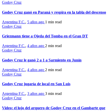
Godoy Cruz
Godoy Cruz ganó en Paraná y respira en la tabla del descenso
Argentina F.C.
,
5 años ago
1 min
read
Godoy Cruz
Griezmann tiene a Ojeda del Tomba en el Gran DT
Argentina F.C.
,
4 años ago
2 min
read
Godoy Cruz
Godoy Cruz le ganó 2 a 1 a Sarmiento en Junín
Argentina F.C.
,
4 años ago
2 min
read
Godoy Cruz
Godoy Cruz jugaría de local en San Luis
Argentina F.C.
,
3 años ago
3 min
read
Godoy Cruz
Video: el lujo del arquero de Godoy Cruz en el Gambarte que