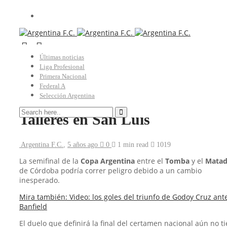
Últimas noticias
Godoy Cruz
Liga Profesional
Primera Nacional
Copa Argentina: peligra el
Federal A
Selección Argentina
encuentro entre Godoy Cruz y
Talleres en San Luis
Argentina F.C.
,
5 años ago
0
1 min
read
1019
La semifinal de la
Copa Argentina
entre el
Tomba
y el
Matad
de Córdoba podría correr peligro debido a un cambio
inesperado.
Mira también: Video: los goles del triunfo de Godoy Cruz ant
Banfield
El duelo que definirá la final del certamen nacional aún no t