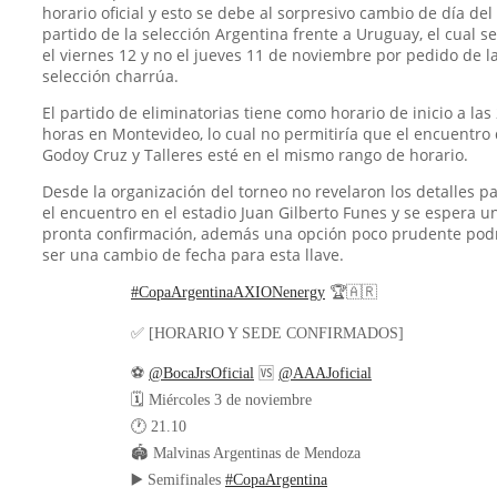
horario oficial y esto se debe al sorpresivo cambio de día del
partido de la selección Argentina frente a Uruguay, el cual s
el viernes 12 y no el jueves 11 de noviembre por pedido de l
selección charrúa.
El partido de eliminatorias tiene como horario de inicio a las
horas en Montevideo, lo cual no permitiría que el encuentro
Godoy Cruz y Talleres esté en el mismo rango de horario.
Desde la organización del torneo no revelaron los detalles p
el encuentro en el estadio Juan Gilberto Funes y se espera u
pronta confirmación, además una opción poco prudente pod
ser una cambio de fecha para esta llave.
#CopaArgentinaAXIONenergy
🏆🇦🇷
✅ [HORARIO Y SEDE CONFIRMADOS]
⚽
@BocaJrsOficial
🆚
@AAAJoficial
🗓️ Miércoles 3 de noviembre
🕐 21.10
🏟️ Malvinas Argentinas de Mendoza
▶️ Semifinales
#CopaArgentina