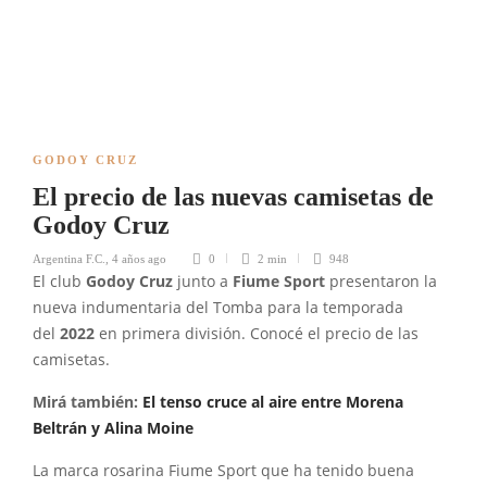
GODOY CRUZ
El precio de las nuevas camisetas de
Godoy Cruz
Argentina F.C.
,
4 años ago
0
2 min
948
El club
Godoy Cruz
junto a
Fiume Sport
presentaron la
nueva indumentaria del Tomba para la temporada
del
2022
en primera división. Conocé el precio de las
camisetas.
Mirá también:
El tenso cruce al aire entre Morena
Beltrán y Alina Moine
La marca rosarina Fiume Sport que ha tenido buena