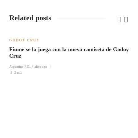
Related posts
GODOY CRUZ
Fiume se la juega con la nueva camiseta de Godoy
Cruz
Argentina F.C.
,
4 años ago
2 min