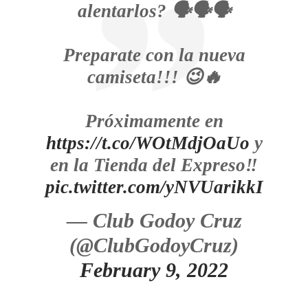
alentarlos? 🗣️🗣️🗣️
Preparate con la nueva
camiseta!!! 😉🔥
Próximamente en
https://t.co/WOtMdjOaUo
y
en la Tienda del Expreso‼️
pic.twitter.com/yNVUarikkI
— Club Godoy Cruz
(@ClubGodoyCruz)
February 9, 2022