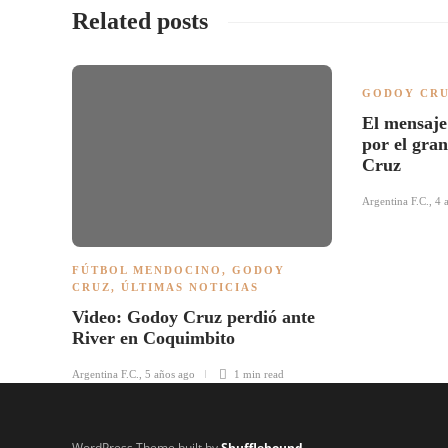
Related posts
GODOY CR
El mensaje
por el gra
Cruz
Argentina F.C.
,
4 
FÚTBOL MENDOCINO
,
GODOY
CRUZ
,
ÚLTIMAS NOTICIAS
Video: Godoy Cruz perdió ante
River en Coquimbito
Argentina F.C.
,
5 años ago
1 min
read
WordPress Theme built by
Shufflehound
.