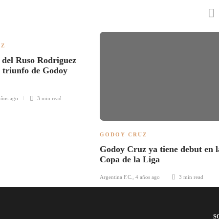
UZ
 del Ruso Rodriguez
n triunfo de Godoy
años ago
3 min
read
GODOY CRUZ
Godoy Cruz ya tiene debut en l
Copa de la Liga
Argentina F.C.
,
4 años ago
3 min
read
S