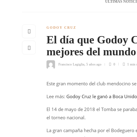
ÚLTIMAS NOTIC
GODOY CRUZ
El día que Godoy C
mejores del mundo
Francisco Lagiglia
,
5 años ago
0
1 min
Este gran momento del club mendocino se v
Lee más:
Godoy Cruz le ganó a Boca Unidos
El 14 de mayo de 2018 el Tomba se paraba 
el torneo nacional.
La gran campaña hecha por el Bodeguero