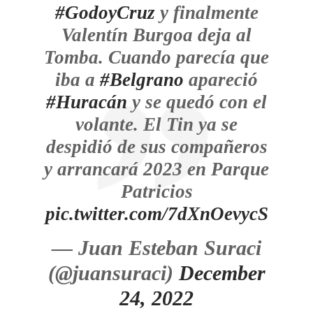
#GodoyCruz
y finalmente
Valentín Burgoa deja al
Tomba. Cuando parecía que
iba a
#Belgrano
apareció
#Huracán
y se quedó con el
volante. El Tin ya se
despidió de sus compañeros
y arrancará 2023 en Parque
Patricios
pic.twitter.com/7dXnOevycS
— Juan Esteban Suraci
(@juansuraci)
December
24, 2022