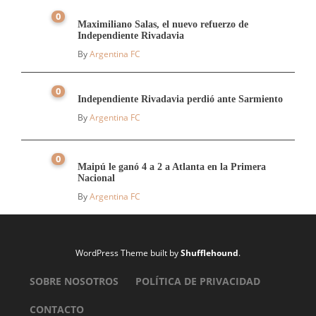
0
Maximiliano Salas, el nuevo refuerzo de
Independiente Rivadavia
By
Argentina FC
0
Independiente Rivadavia perdió ante Sarmiento
By
Argentina FC
0
Maipú le ganó 4 a 2 a Atlanta en la Primera
Nacional
By
Argentina FC
WordPress Theme built by
Shufflehound
.
SOBRE NOSOTROS
POLÍTICA DE PRIVACIDAD
CONTACTO