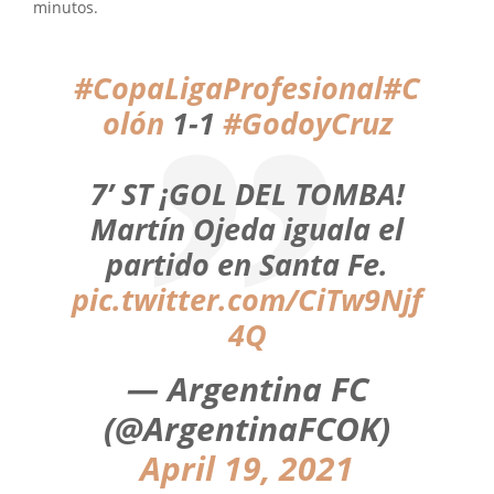
minutos.
#CopaLigaProfesional
#C
olón
1-1
#GodoyCruz
7’ ST ¡GOL DEL TOMBA!
Martín Ojeda iguala el
partido en Santa Fe.
pic.twitter.com/CiTw9Njf
4Q
— Argentina FC
(@ArgentinaFCOK)
April 19, 2021