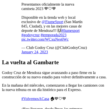
Presentamos oficialmente la nueva
camiseta 2023 💙🤍💙
Disponible en la tienda web y local
exclusivo de
@FiumeSport
(San Martín
845, Ciudad), y en las mejores casas de
deporte de Mendoza!!! 🙌
#fiumesport
#godoycruz
#temporada2023
pic.twitter.com/WCxuNes6Wc
— Club Godoy Cruz (@ClubGodoyCruz)
January 24, 2023
La vuelta al Gambarte
Godoy Cruz de Mendoza sigue avanzando a paso firme en la
construcción de su nuevo estadio para volver definitivamente a casa.
En la mañana del miércoles, comenzaron a llegar los camiones con
la nueva tribuna en un día histórico para el Expreso.
#VolvemosACasa
🏠💙🤍💙
¡Hoy llegaron, desde Prear, las primeras