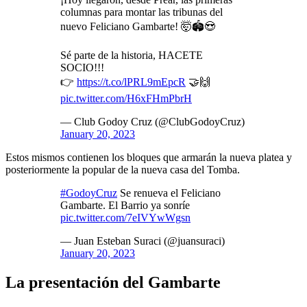
columnas para montar las tribunas del
nuevo Feliciano Gambarte! 🤯🏟️😍
Sé parte de la historia, HACETE
SOCIO!!!
👉
https://t.co/lPRL9mEpcR
🤝🙌
pic.twitter.com/H6xFHmPbrH
— Club Godoy Cruz (@ClubGodoyCruz)
January 20, 2023
Estos mismos contienen los bloques que armarán la nueva platea y
posteriormente la popular de la nueva casa del Tomba.
#GodoyCruz
Se renueva el Feliciano
Gambarte. El Barrio ya sonríe
pic.twitter.com/7eIVYwWgsn
— Juan Esteban Suraci (@juansuraci)
January 20, 2023
La presentación del Gambarte