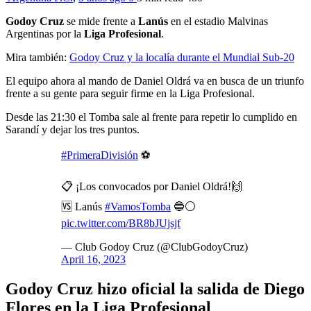
Godoy Cruz
se mide frente a
Lanús
en el estadio Malvinas
Argentinas por la
Liga
Profesional
.
Mira también:
Godoy Cruz y la localía durante el Mundial Sub-20
El equipo ahora al mando de Daniel Oldrá va en busca de un triunfo
frente a su gente para seguir firme en la Liga Profesional.
Desde las 21:30 el Tomba sale al frente para repetir lo cumplido en
Sarandí y dejar los tres puntos.
#PrimeraDivisión
⚽
📋 ¡Los convocados por Daniel Oldrá!🙌
🆚 Lanús
#VamosTomba
🔵⚪
pic.twitter.com/BR8bJUjsjf
— Club Godoy Cruz (@ClubGodoyCruz)
April 16, 2023
Godoy Cruz hizo oficial la salida de Diego
Flores en la Liga Profesional