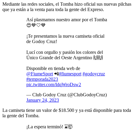
Mediante las redes sociales, el Tomba hizo oficial sus nuevas pilchas
que ya están a la venta para toda la gente del Expreso.
Así plasmamos nuestro amor por el Tomba
😍💙🤍💙
¡Te presentamos la nueva camiseta oficial
de Godoy Cruz!
Lucí con orgullo y pasión los colores del
Único Grande del Oeste Argentino 🙌🙌
Disponible en tienda web de
@FiumeSport
📲
#fiumesport
#godoycruz
#temporada2023
pic.twitter.com/IdqWroDsw2
— Club Godoy Cruz (@ClubGodoyCruz)
January 24, 2023
La camiseta tiene un valor de $18.500 y ya está disponible para toda
la gente del Tomba.
¡La espera terminó! ⌛🤯