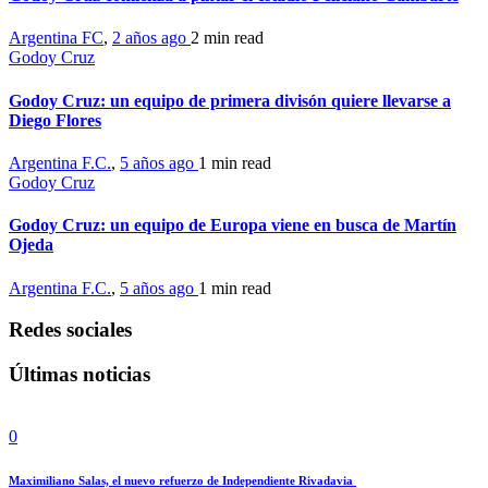
Argentina FC
,
2 años ago
2 min
read
Godoy Cruz
Godoy Cruz: un equipo de primera divisón quiere llevarse a
Diego Flores
Argentina F.C.
,
5 años ago
1 min
read
Godoy Cruz
Godoy Cruz: un equipo de Europa viene en busca de Martín
Ojeda
Argentina F.C.
,
5 años ago
1 min
read
Redes sociales
Últimas noticias
0
Maximiliano Salas, el nuevo refuerzo de Independiente Rivadavia