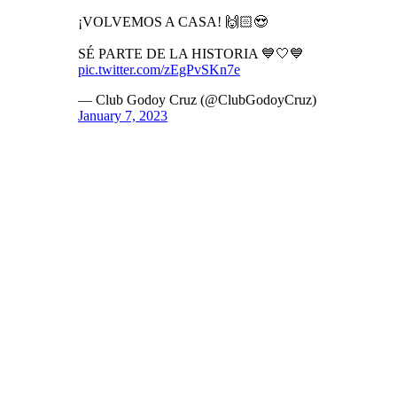
¡VOLVEMOS A CASA! 🙌🏻😍
SÉ PARTE DE LA HISTORIA 💙🤍💙
pic.twitter.com/zEgPvSKn7e
— Club Godoy Cruz (@ClubGodoyCruz)
January 7, 2023