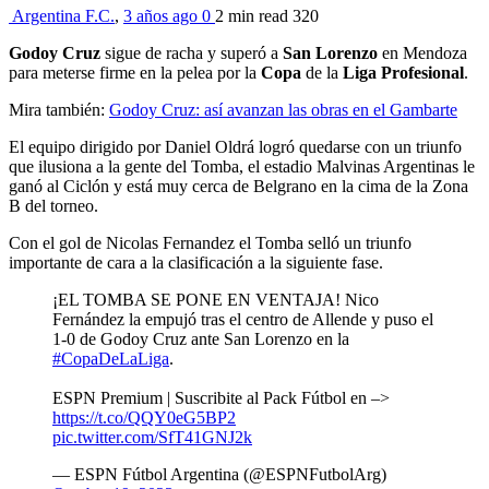
Argentina F.C.
,
3 años ago
0
2 min
read
320
Godoy
Cruz
sigue de racha y superó a
San
Lorenzo
en Mendoza
para meterse firme en la pelea por la
Copa
de la
Liga
Profesional
.
Mira también:
Godoy Cruz: así avanzan las obras en el Gambarte
El equipo dirigido por Daniel Oldrá logró quedarse con un triunfo
que ilusiona a la gente del Tomba, el estadio Malvinas Argentinas le
ganó al Ciclón y está muy cerca de Belgrano en la cima de la Zona
B del torneo.
Con el gol de Nicolas Fernandez el Tomba selló un triunfo
importante de cara a la clasificación a la siguiente fase.
¡EL TOMBA SE PONE EN VENTAJA! Nico
Fernández la empujó tras el centro de Allende y puso el
1-0 de Godoy Cruz ante San Lorenzo en la
#CopaDeLaLiga
.
ESPN Premium | Suscribite al Pack Fútbol en –>
https://t.co/QQY0eG5BP2
pic.twitter.com/SfT41GNJ2k
— ESPN Fútbol Argentina (@ESPNFutbolArg)