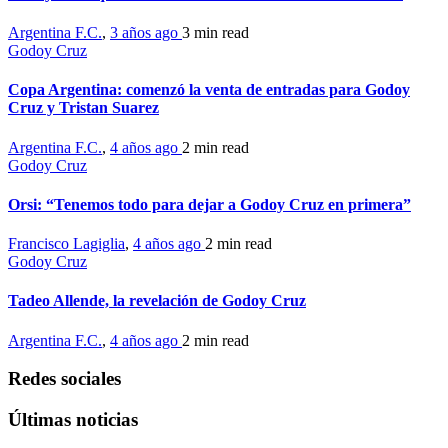
Argentina F.C.
,
3 años ago
3 min
read
Godoy Cruz
Copa Argentina: comenzó la venta de entradas para Godoy
Cruz y Tristan Suarez
Argentina F.C.
,
4 años ago
2 min
read
Godoy Cruz
Orsi: “Tenemos todo para dejar a Godoy Cruz en primera”
Francisco Lagiglia
,
4 años ago
2 min
read
Godoy Cruz
Tadeo Allende, la revelación de Godoy Cruz
Argentina F.C.
,
4 años ago
2 min
read
Redes sociales
Últimas noticias