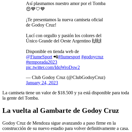
Así plasmamos nuestro amor por el Tomba
😍💙🤍💙
¡Te presentamos la nueva camiseta oficial
de Godoy Cruz!
Lucí con orgullo y pasión los colores del
Único Grande del Oeste Argentino 🙌🙌
Disponible en tienda web de
@FiumeSport
📲
#fiumesport
#godoycruz
#temporada2023
pic.twitter.com/IdqWroDsw2
— Club Godoy Cruz (@ClubGodoyCruz)
January 24, 2023
La camiseta tiene un valor de $18.500 y ya está disponible para toda
la gente del Tomba.
La vuelta al Gambarte de Godoy Cruz
Godoy Cruz de Mendoza sigue avanzando a paso firme en la
construcción de su nuevo estadio para volver definitivamente a casa.