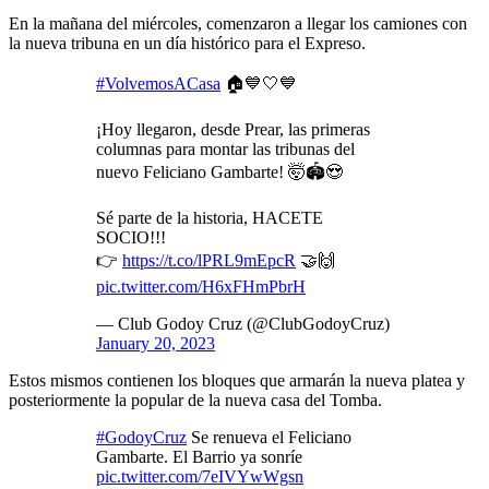
En la mañana del miércoles, comenzaron a llegar los camiones con
la nueva tribuna en un día histórico para el Expreso.
#VolvemosACasa
🏠💙🤍💙
¡Hoy llegaron, desde Prear, las primeras
columnas para montar las tribunas del
nuevo Feliciano Gambarte! 🤯🏟️😍
Sé parte de la historia, HACETE
SOCIO!!!
👉
https://t.co/lPRL9mEpcR
🤝🙌
pic.twitter.com/H6xFHmPbrH
— Club Godoy Cruz (@ClubGodoyCruz)
January 20, 2023
Estos mismos contienen los bloques que armarán la nueva platea y
posteriormente la popular de la nueva casa del Tomba.
#GodoyCruz
Se renueva el Feliciano
Gambarte. El Barrio ya sonríe
pic.twitter.com/7eIVYwWgsn