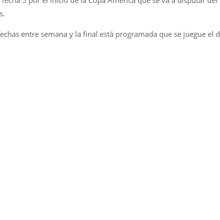
a fecha 5 por el inicio de la Copa América que se va a disputar del
s.
fechas entre semana y la final está programada que se juegue el d