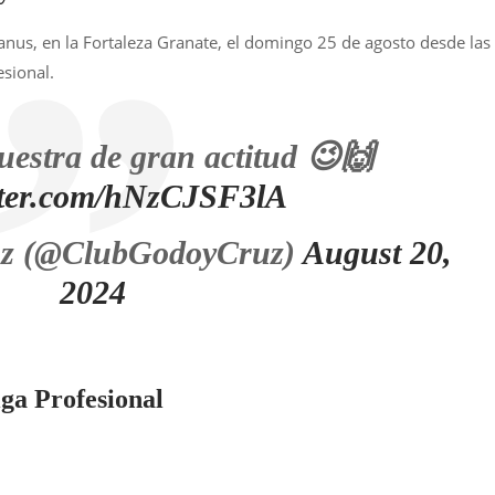
Lanus, en la Fortaleza Granate, el domingo 25 de agosto desde las
esional.
estra de gran actitud 😉🙌
itter.com/hNzCJSF3lA
uz (@ClubGodoyCruz)
August 20,
2024
iga Profesional