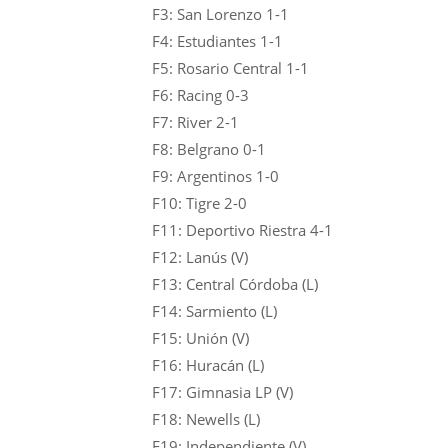
F3: San Lorenzo 1-1
F4: Estudiantes 1-1
F5: Rosario Central 1-1
F6: Racing 0-3
F7: River 2-1
F8: Belgrano 0-1
F9: Argentinos 1-0
F10: Tigre 2-0
F11: Deportivo Riestra 4-1
F12: Lanús (V)
F13: Central Córdoba (L)
F14: Sarmiento (L)
F15: Unión (V)
F16: Huracán (L)
F17: Gimnasia LP (V)
F18: Newells (L)
F19: Independiente (V)