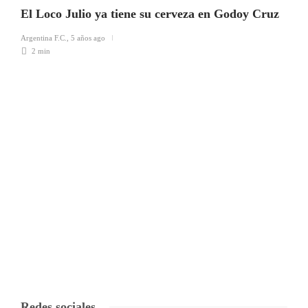
El Loco Julio ya tiene su cerveza en Godoy Cruz
Argentina F.C.
,
5 años ago
2 min
Redes sociales